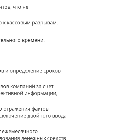
тов, что не
о к кассовым разрывам.
тельного времени.
ов и определение сроков
вов компаний за счет
ъективной информации,
о отражения фактов
исключение двойного ввода
.
т ежемесячного
одования денежных средств