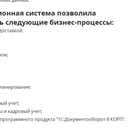
ьных данных.
онная система позволила
ь следующие бизнес-процессы:
доставкой;
вом;
;
планирование;
вый учет;
ы и кадровый учет;
 программного продукта "1С:Документооборот 8 КОРП".