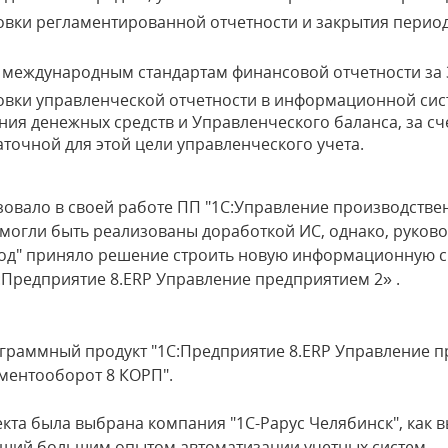
овки регламентированной отчетности и закрытия перио
 международным стандартам финансовой отчетности за 3
овки управленческой отчетности в информационной сис
ния денежных средств и Управленческого баланса, за сч
аточной для этой цели управленческого учета.
овало в своей работе ПП "1С:Управление производстве
 могли быть реализованы доработкой ИС, однако, руков
од" приняло решение строить новую информационную си
Предприятие 8.ERP Управление предприятием 2» .
граммный продукт "1С:Предприятие 8.ERP Управление п
ументооборот 8 КОРП".
екта была выбрана компания "1С-Рарус Челябинск", как
щий большим опытом автоматизации учетных систем.