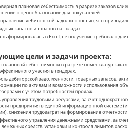
верная плановая себестоимость в разрезе заказов клиен
шение о ценообразование для покупателей.
управление дебиторской задолженностью, что приводил
дных запасов и товаров на складах.
сть формировалась в Eхcel, ее получение требовало дли
ующие цели и задачи проекта:
т плановой себестоимости в разрезе номенклатур заказ
эффективного участия в тендерах.
ть дебиторской задолженности, товарных запасов, акти
формации по активам и возможности использования об
езервами с учетом потребностей продаж.
 управления трудовыми ресурсами, за счет однократног
ости предприятия в единой информационной системе (
и), снижения трудозатрат на формирование отчетности
ффективного управления денежными средствами, за сче
денежных средств, установки и контроля лимитов расх