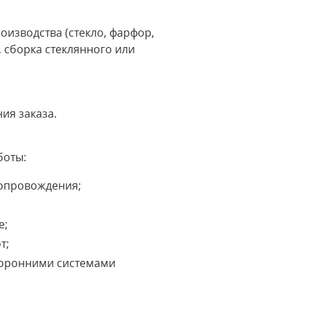
оизводства (стекло, фарфор,
, сборка стеклянного или
ия заказа.
боты:
сопровождения;
е;
т;
сторонними системами