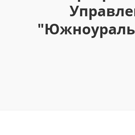
Управле
"Южноураль