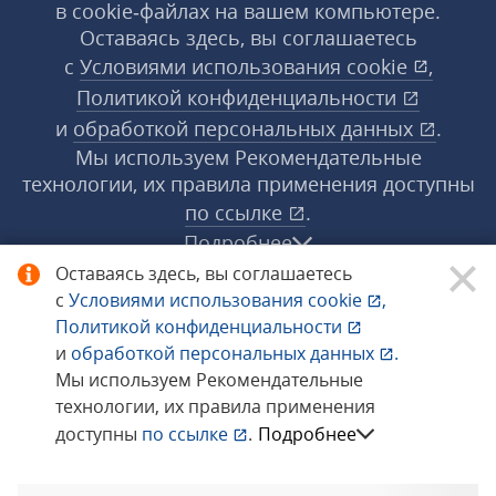
в cookie‑файлах на вашем компьютере.
Оставаясь здесь, вы соглашаетесь
с
Условиями использования
cookie
,
Политикой конфиденциальности
и
обработкой персональных данных
.
Мы используем Рекомендательные
технологии, их правила применения доступны
по ссылке
.
Подробнее
Оставаясь здесь, вы соглашаетесь
с
Условиями использования
cookie
,
© 1998−2026 «1С‑Рарус» ®. Все права
Политикой конфиденциальности
защищены.
и
обработкой персональных данных
.
Мы используем Рекомендательные
технологии, их правила применения
Сообщить об ошибке
доступны
по ссылке
.
Подробнее