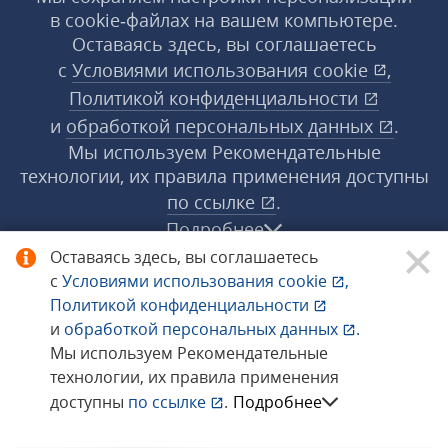
в cookie‑файлах на вашем компьютере.
Оставаясь здесь, вы соглашаетесь
с
Условиями использования
cookie
,
Политикой конфиденциальности
и
обработкой персональных данных
.
Мы используем Рекомендательные
технологии, их правила применения доступны
по ссылке
.
Подробнее
Оставаясь здесь, вы соглашаетесь
с
Условиями использования
cookie
,
© 1998−2026 «1С‑Рарус» ®. Все права
Политикой конфиденциальности
защищены.
и
обработкой персональных данных
.
Мы используем Рекомендательные
технологии, их правила применения
Сообщить об ошибке
доступны
по ссылке
.
Подробнее