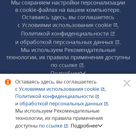
Мы сохраняем настройки персонализации
в cookie‑файлах на вашем компьютере.
Оставаясь здесь, вы соглашаетесь
с
Условиями использования
cookie
,
Политикой конфиденциальности
и
обработкой персональных данных
.
Мы используем Рекомендательные
технологии, их правила применения доступны
по ссылке
.
Подробнее
Оставаясь здесь, вы соглашаетесь
с
Условиями использования
cookie
,
© 1998−2026 «1С‑Рарус» ®. Все права
Политикой конфиденциальности
защищены.
и
обработкой персональных данных
.
Мы используем Рекомендательные
технологии, их правила применения
Сообщить об ошибке
доступны
по ссылке
.
Подробнее