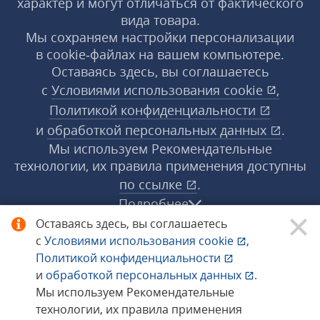
характер и могут отличаться от фактического
вида товара.
Мы сохраняем настройки персонализации
в cookie‑файлах на вашем компьютере.
Оставаясь здесь, вы соглашаетесь
с
Условиями использования
cookie
,
Политикой конфиденциальности
и
обработкой персональных данных
.
Мы используем Рекомендательные
технологии, их правила применения доступны
по ссылке
.
Подробнее
Оставаясь здесь, вы соглашаетесь
с
Условиями использования
cookie
,
© 1998−2026 «1С‑Рарус» ®. Все права
Политикой конфиденциальности
защищены.
и
обработкой персональных данных
.
Мы используем Рекомендательные
технологии, их правила применения
Сообщить об ошибке