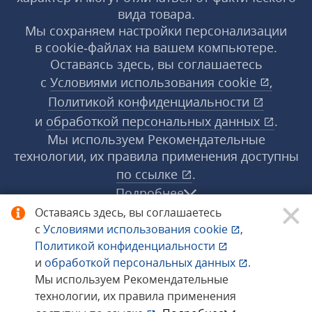
вида товара.
Мы сохраняем настройки персонализации
в cookie‑файлах на вашем компьютере.
Оставаясь здесь, вы соглашаетесь
с
Условиями использования
cookie
,
Политикой конфиденциальности
и
обработкой персональных данных
.
Мы используем Рекомендательные
технологии, их правила применения доступны
по ссылке
.
Подробнее
Оставаясь здесь, вы соглашаетесь
с
Условиями использования
cookie
,
© 1998−2026 «1С‑Рарус» ®. Все права
Политикой конфиденциальности
защищены.
и
обработкой персональных данных
.
Мы используем Рекомендательные
технологии, их правила применения
Сообщить об ошибке