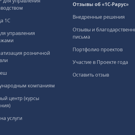
P для управления
Отзывы об «1С-Рарус»
зводством
Внедренные решения
а 1С
Отзывы и благодарственн
ля управления
письма
ажами
Портфолио проектов
матизация розничной
вли
Участие в Проекте года
реш
Оставить отзыв
ународным компаниям
ый центр (курсы
ния)
на услуги