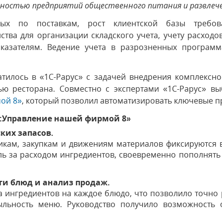
ьностью предприятий общественного питания и развлеч
ых по поставкам, рост клиентской базы требов
тва для организации складского учета, учету расходо
азателям. Ведение учета в разрозненных программ
тилось в «1С-Рарус» с задачей внедрения комплексн
ью ресторана. Совместно с экспертами «1С-Рарус» в
ой 8»
, который позволил автоматизировать ключевые пр
С:Управление нашей фирмой 8»
ских запасов.
икам, закупкам и движениям материалов фиксируются 
ь за расходом ингредиентов, своевременно пополнять 
ти блюд и анализ продаж.
а ингредиентов на каждое блюдо, что позволило точно
ыльность меню. Руководство получило возможность 