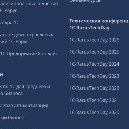
Онлайн-курсы
иализированные решения
1С‑Рарус
Техническая конференц
атура 1С
1C‑RarusTechDay
атное демо отраслевых
1C‑RarusTechDay 2026
ий 1С‑Рарус
1C‑RarusTechDay 2025
1С:Предприятие 8 онлайн
1C‑RarusTechDay 2024
ги
1C‑RarusTechDay 2023
и по 1С для среднего и
1C‑RarusTechDay 2022
о бизнеса
1C‑RarusTechDay 2021
левая автоматизация
1C‑RarusTechDay 2020
ный бизнес