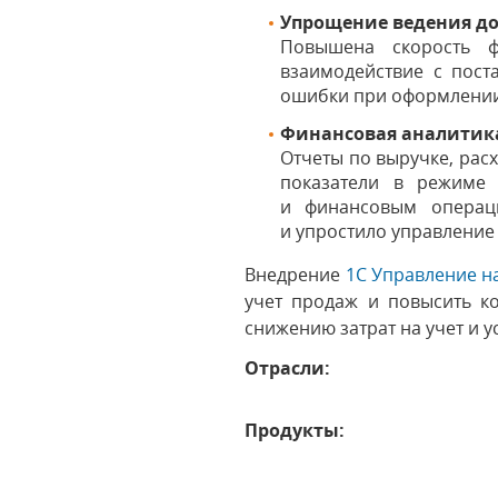
Упрощение ведения до
Повышена скорость ф
взаимодействие с пост
ошибки при оформлении
Финансовая аналитика
Отчеты по выручке, рас
показатели в режиме 
и финансовым операци
и упростило управление
Внедрение
1С Управление 
учет продаж и повысить к
снижению затрат на учет и 
Отрасли:
Продукты: