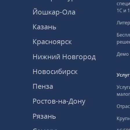
спец
Йошкар-Ола
1С и 
Литер
Казань
Беспл
Красноярск
решен
Демо 
Нижний Новгород
Новосибирск
Услу
Пенза
Услуг
малог
Ростов-на-Дону
Отрас
Рязань
Круп