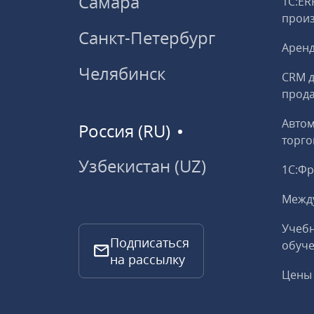
Самара
1С:ER
прои
Санкт-Петербург
Аренд
Челябинск
CRM д
прод
Авто
Россия (RU)
торго
Узбекистан (UZ)
1С:Ф
Межд
Учебн
Подписаться
обуче
на рассылку
Цены 