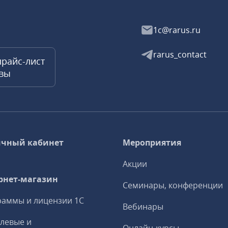
1c@rarus.ru
rarus_contact
прайс-лист
квы
чный кабинет
Мероприятия
Акции
рнет-магазин
Семинары, конференции
аммы и лицензии 1С
Вебинары
левые и