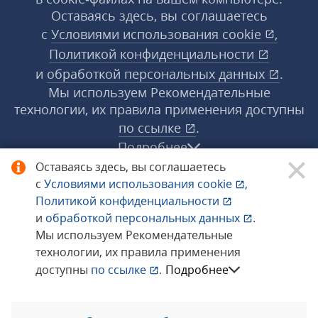
Оставаясь здесь, вы соглашаетесь
с
Условиями использования
cookie
,
Политикой конфиденциальности
и
обработкой персональных данных
.
Мы используем Рекомендательные
технологии, их правила применения доступны
по ссылке
.
Подробнее
Оставаясь здесь, вы соглашаетесь
с
Условиями использования
cookie
,
© 1998−2026 «1С‑Рарус» ®. Все права
Политикой конфиденциальности
защищены.
и
обработкой персональных данных
.
Мы используем Рекомендательные
технологии, их правила применения
Сообщить об ошибке
доступны
по ссылке
.
Подробнее