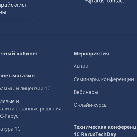
rarus_contact
прайс-лист
квы
чный кабинет
Мероприятия
Акции
рнет-магазин
Семинары, конференции
аммы и лицензии 1С
Вебинары
левые и
Онлайн-курсы
иализированные решения
1С‑Рарус
Техническая конференц
атура 1С
1C‑RarusTechDay