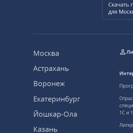
Скачать 
для Мос
Москва
Ли
Астрахань
Инте
Воронеж
Прогр
Екатеринбург
Отрас
спец
Йошкар-Ола
1С и 
Литер
Казань