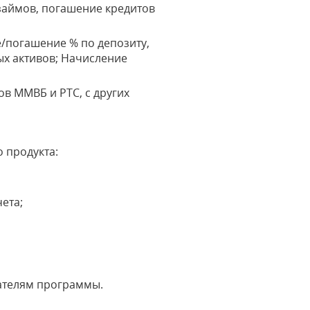
займов, погашение кредитов
/погашение % по депозиту,
ых активов; Начисление
ов ММВБ и РТС, с других
 продукта:
ета;
вателям программы.