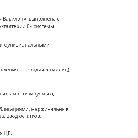
я «Вавилон» выполнена с
ухгалтерии 8» системы
ими функциональными
равления — юридических лиц)
ных, амортизируемых),
 облигациями, маржинальные
а, ввод остатков.
я ЦБ.