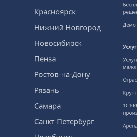
Беспл
Красноярск
решен
Демо 
Нижний Новгород
Новосибирск
Услу
Пенза
Услуг
малог
Ростов-на-Дону
Отрас
Рязань
Круп
Самара
1С:ER
прои
Санкт-Петербург
Аренд
Челябинск