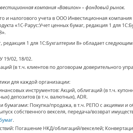
вестиционная компания «Вавилон» – фондовый рынок.
ого и налогового учета в ООО Инвестиционная компани
кта «1C-Рарус:Учет ценных бумаг, редакция 1 для 1С:Б
8».
г, редакция 1 для 1С:Бухгалтерии 8» обладает следующ
У 19/02, 18/02.
заций (в т.ч. клиентов по договорам доверительного уп
тики для каждой организации:
нансовых инструментов: Акций, облигаций (в т.ч. купон
ных) депозитов (в т.ч. валютных), ADR.
и бумагами: Покупка/продажа, в т.ч. РЕПО с акциями и
выпуск собственного векселя, передача/возврат имуществ
бумаг
.
ствий: Погашение НКД/облигаций/векселей; Конвертаци