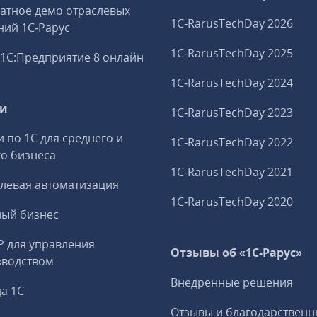
атное демо отраслевых
1C‑RarusTechDay 2026
ий 1С‑Рарус
1C‑RarusTechDay 2025
1С:Предприятие 8 онлайн
1C‑RarusTechDay 2024
ги
1C‑RarusTechDay 2023
и по 1С для среднего и
1C‑RarusTechDay 2022
о бизнеса
1C‑RarusTechDay 2021
левая автоматизация
1C‑RarusTechDay 2020
ный бизнес
P для управления
Отзывы об «1С-Рарус»
зводством
Внедренные решения
а 1С
Отзывы и благодарственн