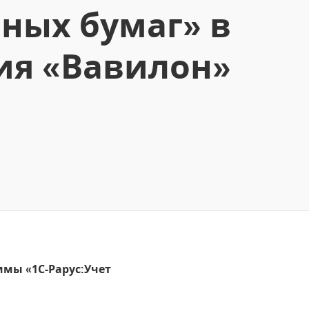
ных бумаг» в
ия «Вавилон»
ммы «1С-Рарус:Учет