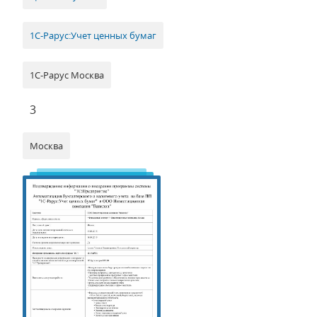
1С-Рарус:Учет ценных бумаг
1С-Рарус Москва
3
Москва