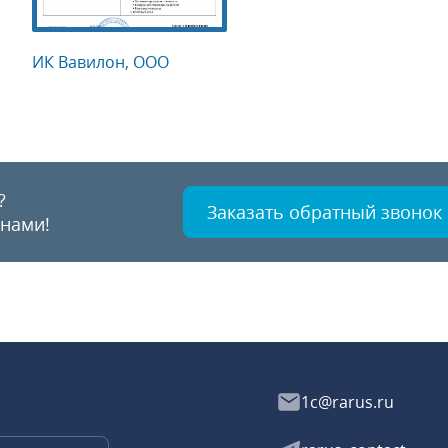
ИК Вавилон, ООО
?
Заказать обратный звонок
 нами!
1c@rarus.ru