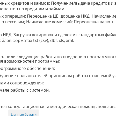
нных кредитов и займов: Получение/выдача кредитов и 
роцентов по кредитам и займам.
х операций: Переоценка ЦБ, дооценка НКД; Начисление
по векселям; Начисление комиссий; Переоценка валютн
з НРД. Загрузка котировок и сделок из стандартных файл
ов форматах txt (csv), dbf, xls, xml.
полнили следующие работы по внедрению программного
я возможностей программы;
рограммного обеспечения;
учение пользователей принципам работы с системой уч
тами сопровождения;
але работы с системой.
ется консультационная и методическая помощь пользо
Ценные бумаги