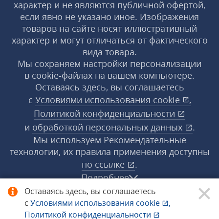
характер и не являются публичной офертой,
если явно не указано иное. Изображения
товаров на сайте носят иллюстративный
характер и могут отличаться от фактического
вида товара.
Мы сохраняем настройки персонализации
в cookie‑файлах на вашем компьютере.
Оставаясь здесь, вы соглашаетесь
с
Условиями использования
cookie
,
Политикой конфиденциальности
и
обработкой персональных данных
.
Мы используем Рекомендательные
технологии, их правила применения доступны
по ссылке
.
Подробнее
Оставаясь здесь, вы соглашаетесь
с
Условиями использования
cookie
,
© 1998−2026 «1С‑Рарус» ®. Все права
Политикой конфиденциальности