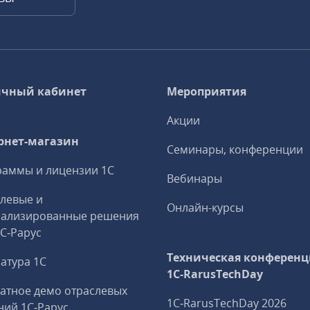
чный кабинет
Мероприятия
Акции
рнет-магазин
Семинары, конференции
аммы и лицензии 1С
Вебинары
левые и
Онлайн-курсы
иализированные решения
1С‑Рарус
Техническая конференц
атура 1С
1C‑RarusTechDay
атное демо отраслевых
1C‑RarusTechDay 2026
ий 1С‑Рарус