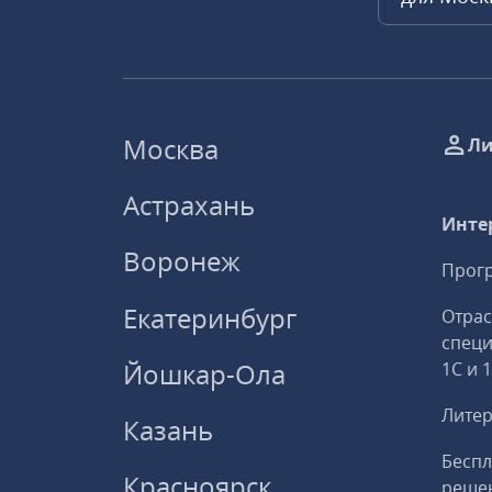
Москва
Ли
Астрахань
Инте
Воронеж
Прогр
Екатеринбург
Отрас
спец
Йошкар-Ола
1С и 
Литер
Казань
Беспл
Красноярск
решен