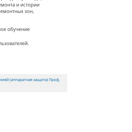
емонта и истории
ремонтных зон,
ное обучение
льзователей.
телей (аппаратная защита) Проф,