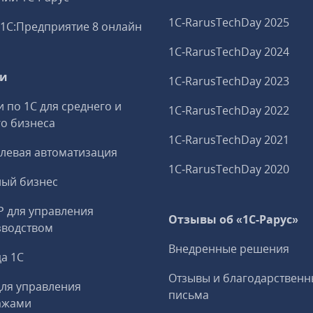
1C‑RarusTechDay 2025
1С:Предприятие 8 онлайн
1C‑RarusTechDay 2024
ги
1C‑RarusTechDay 2023
и по 1С для среднего и
1C‑RarusTechDay 2022
о бизнеса
1C‑RarusTechDay 2021
левая автоматизация
1C‑RarusTechDay 2020
ный бизнес
P для управления
Отзывы об «1С-Рарус»
зводством
Внедренные решения
а 1С
Отзывы и благодарственн
ля управления
письма
ажами