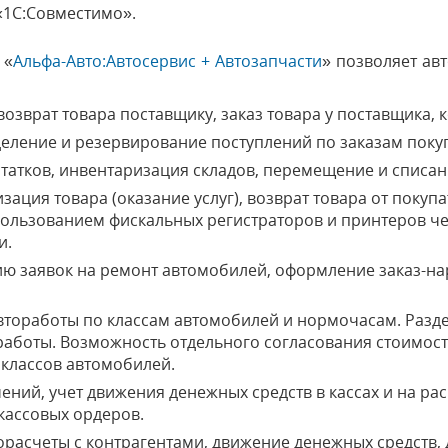
 «1С:Совместимо».
«
Альфа-Авто:Автосервис + Автозапчасти
» позволяет ав
озврат товара поставщику, заказ товара у поставщика, 
еление и резервирование поступлений по заказам поку
татков, инвентаризация складов, перемещение и списан
ация товара (оказание услуг), возврат товара от покуп
ользованием фискальных регистраторов и принтеров ч
и.
 заявок на ремонт автомобилей, оформление заказ-нар
тоработы по классам автомобилей и нормочасам. Разде
оработы. Возможность отдельного согласования стоимос
 классов автомобилей.
ений, учет движения денежных средств в кассах и на ра
кассовых ордеров.
расчеты с контрагентами, движение денежных средств, 