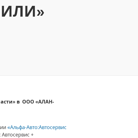
БИЛИ»
части» в ООО «АЛАН-
ции
«Альфа-Авто:Автосервис
 Автосервис +