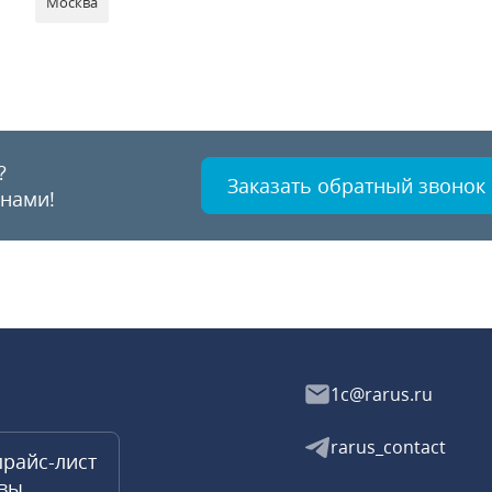
Москва
?
Заказать обратный звонок
 нами!
1c@rarus.ru
rarus_contact
прайс-лист
квы