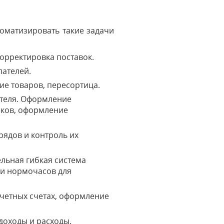
томатизировать такие задачи
корректировка поставок.
пателей.
ие товаров, пересортица.
ателя. Оформление
еков, оформление
ядов и контроль их
льная гибкая система
ти нормочасов для
счетных счетах, оформление
доходы и расходы,