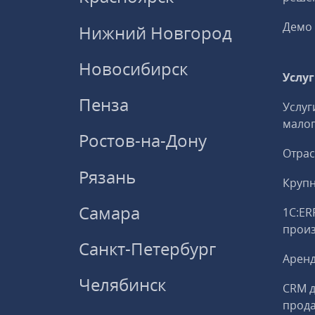
Демо 
Нижний Новгород
Новосибирск
Услу
Пенза
Услуг
малог
Ростов-на-Дону
Отрас
Рязань
Круп
Самара
1С:ER
прои
Санкт-Петербург
Аренд
Челябинск
CRM д
прод