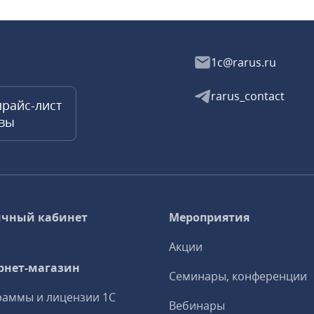
1c@rarus.ru
rarus_contact
прайс-лист
квы
чный кабинет
Мероприятия
Акции
рнет-магазин
Семинары, конференции
аммы и лицензии 1С
Вебинары