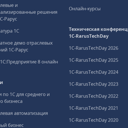
левые и
Онлайн-курсы
иализированные решения
1С‑Рарус
Техническая конференц
атура 1С
1C‑RarusTechDay
атное демо отраслевых
1C‑RarusTechDay 2026
ий 1С‑Рарус
1C‑RarusTechDay 2025
1С:Предприятие 8 онлайн
1C‑RarusTechDay 2024
ги
1C‑RarusTechDay 2023
и по 1С для среднего и
1C‑RarusTechDay 2022
о бизнеса
1C‑RarusTechDay 2021
левая автоматизация
1C‑RarusTechDay 2020
ный бизнес