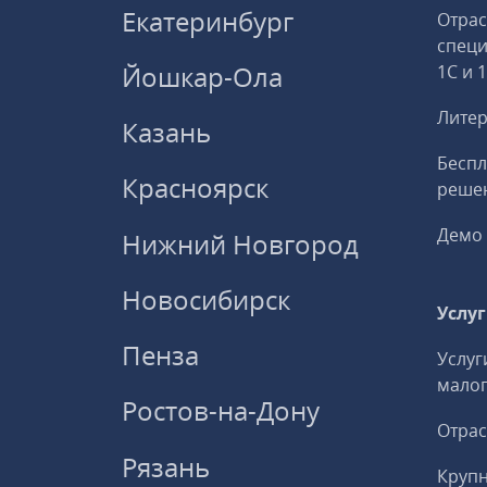
Екатеринбург
Отрас
спец
Йошкар-Ола
1С и 
Литер
Казань
Беспл
Красноярск
решен
Демо 
Нижний Новгород
Новосибирск
Услу
Пенза
Услуг
малог
Ростов-на-Дону
Отрас
Рязань
Круп