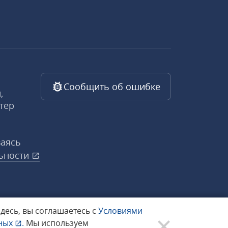
Сообщить об ошибке
,
тер
ваясь
ьности
здесь, вы соглашаетесь с
Условиями
нных
.
Мы используем