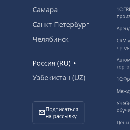
Самара
1С:ER
прои
Санкт-Петербург
Аренд
Челябинск
CRM д
прод
Авто
Россия (RU)
торго
Узбекистан (UZ)
1С:Ф
Межд
Учебн
Подписаться
обуче
на рассылку
Цены 