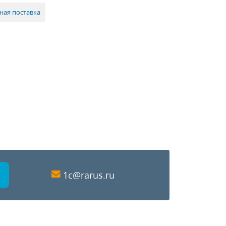
ная поставка
1c@rarus.ru