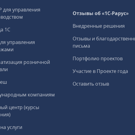
P для управления
Отзывы об «1С-Рарус»
зводством
Внедренные решения
а 1С
Отзывы и благодарственн
ля управления
письма
ажами
Портфолио проектов
матизация розничной
вли
Участие в Проекте года
реш
Оставить отзыв
ународным компаниям
ый центр (курсы
ния)
на услуги