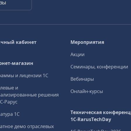
квы
чный кабинет
Мероприятия
Акции
рнет-магазин
Семинары, конференции
аммы и лицензии 1С
Вебинары
левые и
Онлайн-курсы
иализированные решения
1С‑Рарус
Техническая конференц
атура 1С
1C‑RarusTechDay
атное демо отраслевых