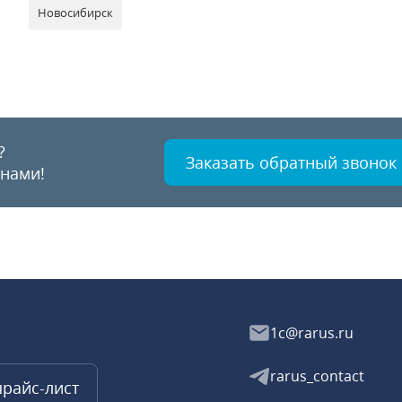
Новосибирск
?
Заказать обратный звонок
 нами!
1c@rarus.ru
rarus_contact
прайс-лист