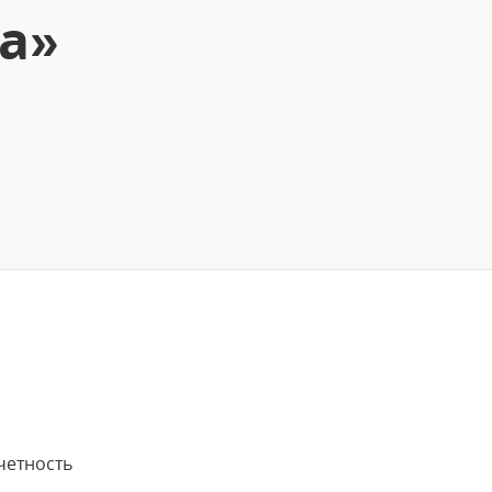
а»
четность