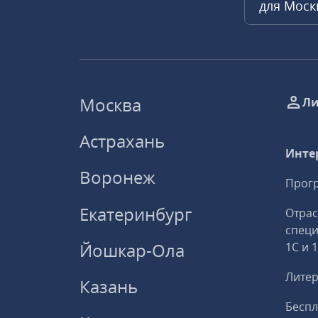
для Мос
Москва
Ли
Астрахань
Инте
Воронеж
Прогр
Екатеринбург
Отрас
спец
Йошкар-Ола
1С и 
Литер
Казань
Беспл