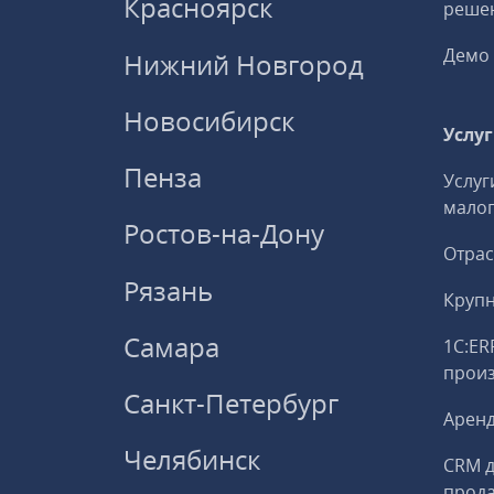
Красноярск
решен
Демо 
Нижний Новгород
Новосибирск
Услу
Пенза
Услуг
малог
Ростов-на-Дону
Отрас
Рязань
Круп
Самара
1С:ER
прои
Санкт-Петербург
Аренд
Челябинск
CRM д
прод