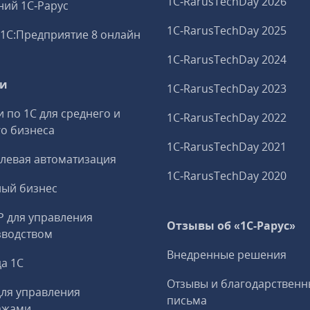
1C‑RarusTechDay 2026
ий 1С‑Рарус
1C‑RarusTechDay 2025
1С:Предприятие 8 онлайн
1C‑RarusTechDay 2024
ги
1C‑RarusTechDay 2023
и по 1С для среднего и
1C‑RarusTechDay 2022
о бизнеса
1C‑RarusTechDay 2021
левая автоматизация
1C‑RarusTechDay 2020
ный бизнес
P для управления
Отзывы об «1С-Рарус»
зводством
Внедренные решения
а 1С
Отзывы и благодарственн
ля управления
письма
ажами