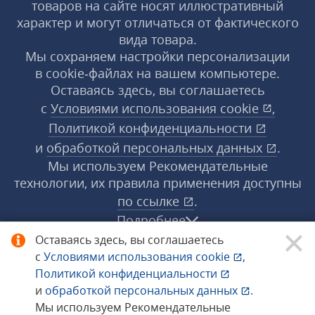
товаров на сайте носят иллюстративный
характер и могут отличаться от фактического
вида товара.
Мы сохраняем настройки персонализации
в cookie‑файлах на вашем компьютере.
Оставаясь здесь, вы соглашаетесь
с
Условиями использования
cookie
,
Политикой конфиденциальности
и
обработкой персональных данных
.
Мы используем Рекомендательные
технологии, их правила применения доступны
по ссылке
.
Подробнее
Оставаясь здесь, вы соглашаетесь
с
Условиями использования
cookie
,
© 1998−2026 «1С‑Рарус» ®. Все права
Политикой конфиденциальности
защищены.
и
обработкой персональных данных
.
Мы используем Рекомендательные