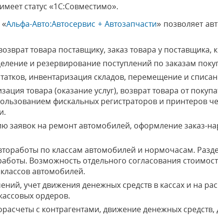
 имеет статус «1С:Совместимо».
«
Альфа-Авто:Автосервис + Автозапчасти
» позволяет ав
озврат товара поставщику, заказ товара у поставщика, 
еление и резервирование поступлений по заказам поку
татков, инвентаризация складов, перемещение и списан
ация товара (оказание услуг), возврат товара от покуп
ользованием фискальных регистраторов и принтеров ч
и.
 заявок на ремонт автомобилей, оформление заказ-нар
тоработы по классам автомобилей и нормочасам. Разде
оработы. Возможность отдельного согласования стоимос
 классов автомобилей.
ений, учет движения денежных средств в кассах и на ра
кассовых ордеров.
расчеты с контрагентами, движение денежных средств, 