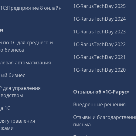
1C‑RarusTechDay 2025
1С:Предприятие 8 онлайн
1C‑RarusTechDay 2024
ги
1C‑RarusTechDay 2023
и по 1С для среднего и
1C‑RarusTechDay 2022
о бизнеса
1C‑RarusTechDay 2021
левая автоматизация
1C‑RarusTechDay 2020
ный бизнес
P для управления
Отзывы об «1С-Рарус»
зводством
Внедренные решения
а 1С
Отзывы и благодарственн
ля управления
письма
ажами