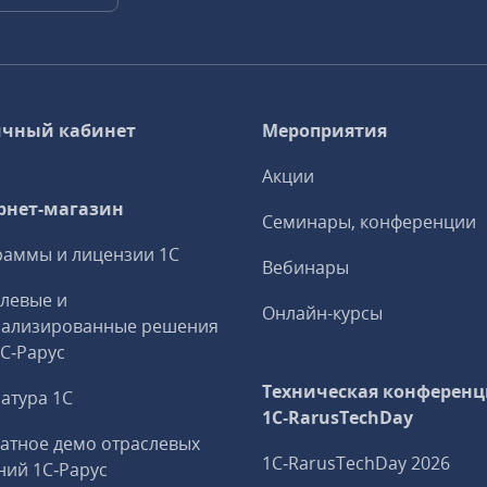
чный кабинет
Мероприятия
Акции
рнет-магазин
Семинары, конференции
аммы и лицензии 1С
Вебинары
левые и
Онлайн-курсы
иализированные решения
1С‑Рарус
Техническая конференц
атура 1С
1C‑RarusTechDay
атное демо отраслевых
1C‑RarusTechDay 2026
ий 1С‑Рарус