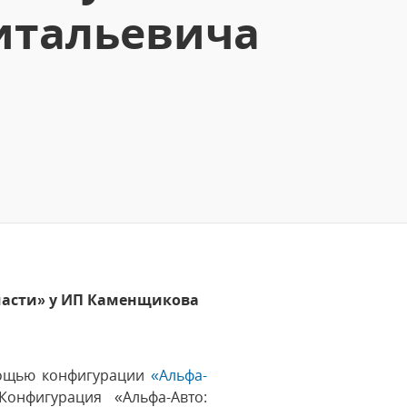
итальевича
пчасти» у ИП Каменщикова
мощью конфигурации
«Альфа-
нфигурация «Альфа-Авто: