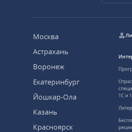
Москва
Ли
Астрахань
Инте
Воронеж
Прогр
Екатеринбург
Отрас
спец
Йошкар-Ола
1С и 
Литер
Казань
Беспл
Красноярск
решен