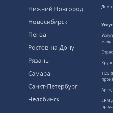
Демо 
Нижний Новгород
Новосибирск
Услу
Пенза
Услуг
малог
Ростов-на-Дону
Отрас
Рязань
Круп
Самара
1С:ER
прои
Санкт-Петербург
Аренд
Челябинск
CRM д
прод