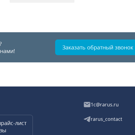
?
Заказать обратный звонок
 нами!
1c@rarus.ru
rarus_contact
прайс-лист
квы