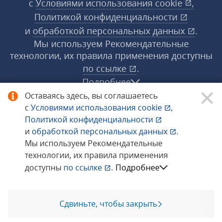
с
Условиями использования
cookie
,
Политикой конфиденциальности
и
обработкой персональных данных
.
Мы используем Рекомендательные
технологии, их правила применения доступны
по ссылке
.
Подробнее
Оставаясь здесь, вы соглашаетесь
с
Условиями использования
cookie
,
© 1998−2026 «1С‑Рарус» ®. Все права
Политикой конфиденциальности
защищены.
и
обработкой персональных данных
.
Мы используем Рекомендательные
технологии, их правила применения
Сообщить об ошибке
доступны
по ссылке
.
Подробнее
Сдвиньте, чтобы закрыть
Позвоните мне