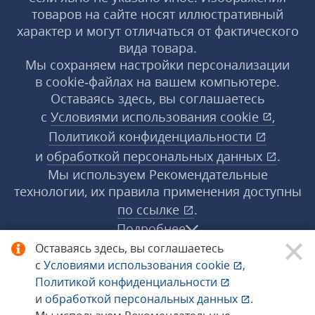
товаров на сайте носят иллюстративный
характер и могут отличаться от фактического
вида товара.
Мы сохраняем настройки персонализации
в cookie‑файлах на вашем компьютере.
Оставаясь здесь, вы соглашаетесь
с
Условиями использования
cookie
,
Политикой конфиденциальности
и
обработкой персональных данных
.
Мы используем Рекомендательные
технологии, их правила применения доступны
по ссылке
.
Подробнее
Оставаясь здесь, вы соглашаетесь
с
Условиями использования
cookie
,
© 1998−2026 «1С‑Рарус» ®. Все права
Политикой конфиденциальности
защищены.
и
обработкой персональных данных
.