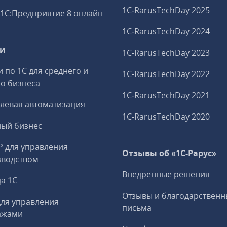
1C‑RarusTechDay 2025
1С:Предприятие 8 онлайн
1C‑RarusTechDay 2024
ги
1C‑RarusTechDay 2023
и по 1С для среднего и
1C‑RarusTechDay 2022
о бизнеса
1C‑RarusTechDay 2021
левая автоматизация
1C‑RarusTechDay 2020
ный бизнес
P для управления
Отзывы об «1С-Рарус»
зводством
Внедренные решения
а 1С
Отзывы и благодарственн
ля управления
письма
ажами