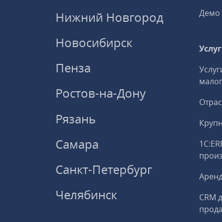
Демо 
Нижний Новгород
Новосибирск
Услу
Пенза
Услуг
малог
Ростов-на-Дону
Отрас
Рязань
Круп
Самара
1С:ER
прои
Санкт-Петербург
Аренд
Челябинск
CRM д
прод