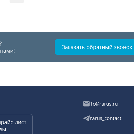
?
Заказать обратный звонок
 нами!
1c@rarus.ru
rarus_contact
прайс-лист
квы