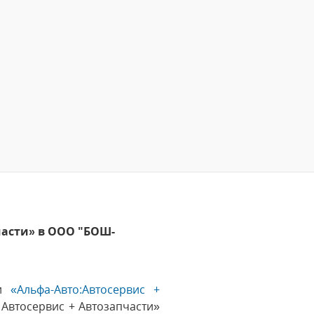
части» в ООО "БОШ-
ии
«Альфа-Авто:Автосервис +
Автосервис + Автозапчасти»