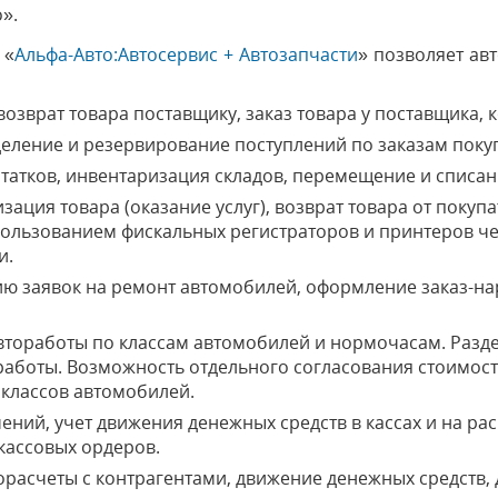
о».
«
Альфа-Авто:Автосервис + Автозапчасти
» позволяет ав
озврат товара поставщику, заказ товара у поставщика, 
еление и резервирование поступлений по заказам поку
татков, инвентаризация складов, перемещение и списан
ация товара (оказание услуг), возврат товара от покуп
ользованием фискальных регистраторов и принтеров ч
и.
 заявок на ремонт автомобилей, оформление заказ-нар
тоработы по классам автомобилей и нормочасам. Разде
оработы. Возможность отдельного согласования стоимос
 классов автомобилей.
ений, учет движения денежных средств в кассах и на ра
кассовых ордеров.
расчеты с контрагентами, движение денежных средств, 