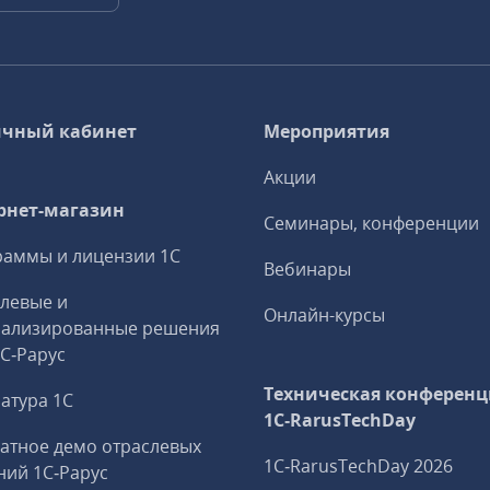
чный кабинет
Мероприятия
Акции
рнет-магазин
Семинары, конференции
аммы и лицензии 1С
Вебинары
левые и
Онлайн-курсы
иализированные решения
1С‑Рарус
Техническая конференц
атура 1С
1C‑RarusTechDay
атное демо отраслевых
1C‑RarusTechDay 2026
ий 1С‑Рарус