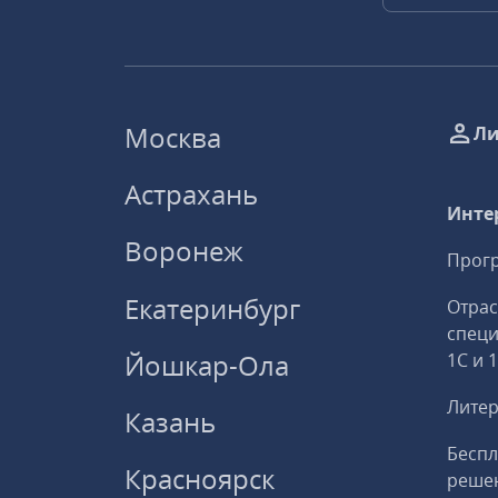
Москва
Ли
Астрахань
Инте
Воронеж
Прогр
Екатеринбург
Отрас
спец
Йошкар-Ола
1С и 
Литер
Казань
Беспл
Красноярск
решен