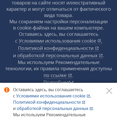
товаров на сайте носят иллюстративный
характер и могут отличаться от фактического
вида товара.
Мы сохраняем настройки персонализации
в cookie‑файлах на вашем компьютере.
Оставаясь здесь, вы соглашаетесь
с
Условиями использования
cookie
,
Политикой конфиденциальности
и
обработкой персональных данных
.
Мы используем Рекомендательные
технологии, их правила применения доступны
по ссылке
.
Подробнее
Оставаясь здесь, вы соглашаетесь
с
Условиями использования
cookie
,
© 1998−2026 «1С‑Рарус» ®. Все права
Политикой конфиденциальности
защищены.
и
обработкой персональных данных
.
Мы используем Рекомендательные