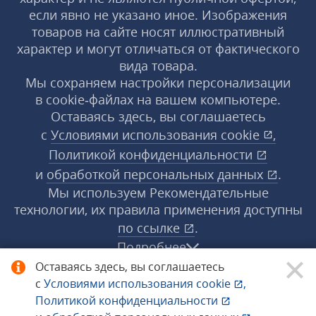
если явно не указано иное. Изображения
товаров на сайте носят иллюстративный
характер и могут отличаться от фактического
вида товара.
Мы сохраняем настройки персонализации
в cookie‑файлах на вашем компьютере.
Оставаясь здесь, вы соглашаетесь
с
Условиями использования
cookie
,
Политикой конфиденциальности
и
обработкой персональных данных
.
Мы используем Рекомендательные
технологии, их правила применения доступны
по ссылке
.
Подробнее
Оставаясь здесь, вы соглашаетесь
с
Условиями использования
cookie
,
© 1998−2026 «1С‑Рарус» ®. Все права
Политикой конфиденциальности
защищены.