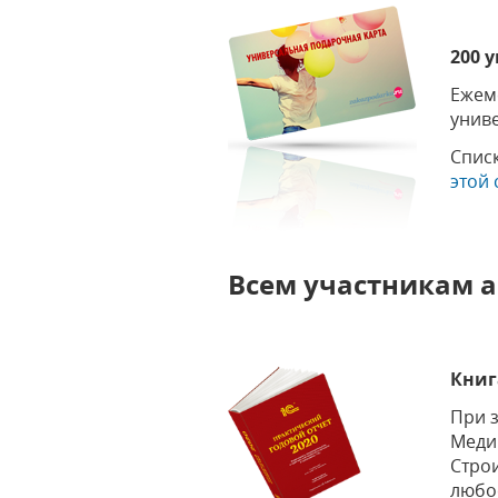
200 
Ежем
унив
Спис
этой
Всем участникам 
Книг
При 
Меди
Строи
любо