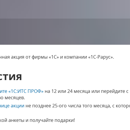
ная акция от фирмы «1С» и компании «1С-Рарус».
стия
тите «1С:ИТС ПРОФ»
на 12 или 24 месяца или перейдите с 
во месяцев.
нице акции
не позднее 25-ого числа того месяца, с кото
кой анкеты и получайте подарки!