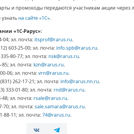
рты и промокоды передаются участникам акции через л
 узнать
на сайте «1С»
.
ании «1С-Рарус»:
4-04; эл. почта:
itsprof@rarus.ru
.
812) 603-25-00; эл. почта:
info.spb@rarus.ru
.
 335-80-77; эл. почта:
nsk@rarus.ru
.
5-85; эл. почта:
kzn@rarus.ru
.
-00-06; эл. почта:
vrn@rarus.ru
.
831) 262-17-21; эл. почта:
info@rarus.nn.ru
.
3) 333-01-80; эл. почта:
rnd@rarus.ru
.
8-48; эл. почта:
rsale@rarus.ru
.
7-70; эл. почта:
sale.samara@rarus.ru
.
1-88-11; эл. почта:
74@rarus.ru
.