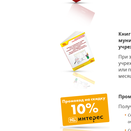
Книг
муни
учре
При 
учреж
или 
меся
Пром
Получ
С
о
С