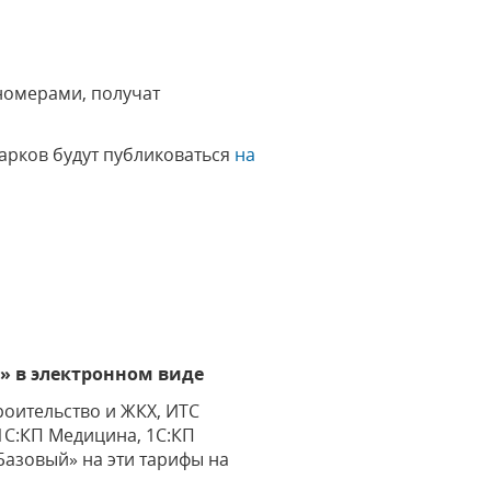
номерами, получат
арков будут публиковаться
на
» в электронном виде
оительство и ЖКХ, ИТС
1С:КП Медицина, 1С:КП
Базовый» на эти тарифы на