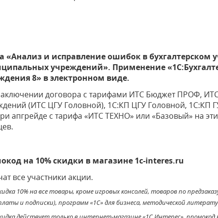
а «Анализ и исправление ошибок в бухгалтерском у
ципальных учреждений». Применение «1С:Бухгалте
ждения 8» в электронном виде.
заключении договора с тарифами ИТС Бюджет ПРОФ, ИТС
дений (ИТС ЦГУ Головной), 1С:КП ЦГУ Головной, 1С:КП Г
при апгрейде с тарифа «ИТС ТЕХНО» или «Базовый» на эт
цев.
окод на 10% скидки в магазине 1c-interes.ru
ат все участники акции.
кидка 10% на все товары, кроме игровых консолей, товаров по предзака
платы и подписки), программ «1С» для бизнеса, методической литерату
кидка действует только в интернет-магазине «1С Интерес», промокод 