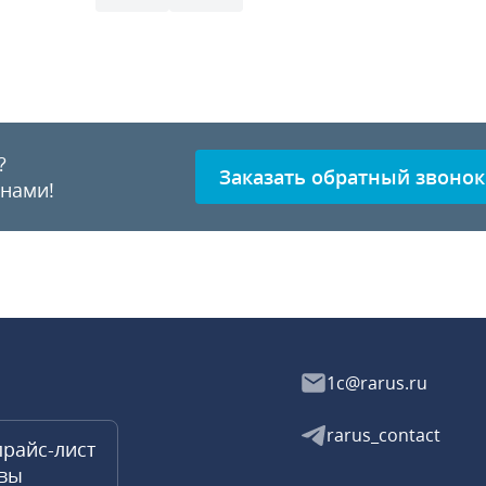
?
Заказать обратный звонок
 нами!
1c@rarus.ru
rarus_contact
прайс-лист
квы