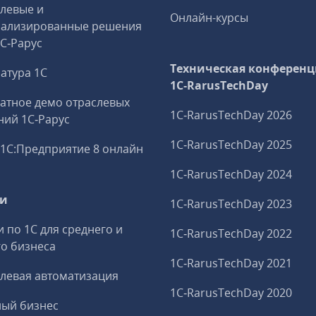
левые и
Онлайн-курсы
иализированные решения
1С‑Рарус
Техническая конференц
атура 1С
1C‑RarusTechDay
атное демо отраслевых
1C‑RarusTechDay 2026
ий 1С‑Рарус
1C‑RarusTechDay 2025
1С:Предприятие 8 онлайн
1C‑RarusTechDay 2024
ги
1C‑RarusTechDay 2023
и по 1С для среднего и
1C‑RarusTechDay 2022
о бизнеса
1C‑RarusTechDay 2021
левая автоматизация
1C‑RarusTechDay 2020
ный бизнес