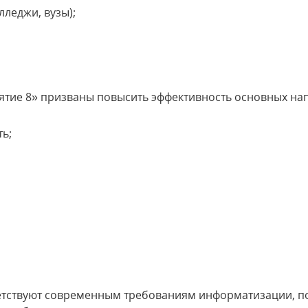
лледжи, вузы);
тие 8» призваны повысить эффективность основных на
ь;
тствуют современным требованиям информатизации, п