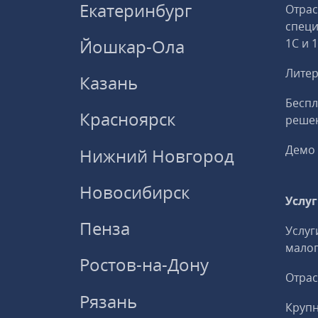
Екатеринбург
Отрас
спец
Йошкар-Ола
1С и 
Литер
Казань
Беспл
Красноярск
решен
Демо 
Нижний Новгород
Новосибирск
Услу
Пенза
Услуг
малог
Ростов-на-Дону
Отрас
Рязань
Круп