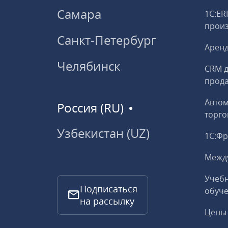
Самара
1С:ER
прои
Санкт-Петербург
Аренд
Челябинск
CRM д
прод
Авто
Россия (RU)
торго
Узбекистан (UZ)
1С:Ф
Межд
Учебн
Подписаться
обуче
на рассылку
Цены 