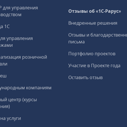
P для управления
Отзывы об «1С-Рарус»
зводством
Внедренные решения
а 1С
Отзывы и благодарственн
ля управления
письма
ажами
Портфолио проектов
матизация розничной
вли
Участие в Проекте года
реш
Оставить отзыв
ународным компаниям
ый центр (курсы
ния)
на услуги