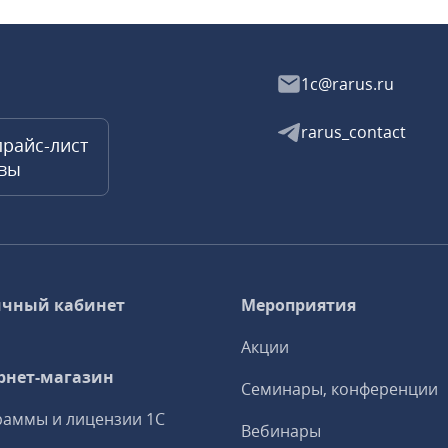
1c@rarus.ru
rarus_contact
прайс-лист
квы
чный кабинет
Мероприятия
Акции
рнет-магазин
Семинары, конференции
аммы и лицензии 1С
Вебинары