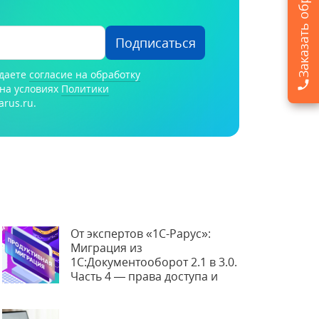
Подписаться
 даете
согласие на обработку
на условиях
Политики
arus.ru.
От экспертов «1С-Рарус»:
Миграция из
1С:Документооборот 2.1 в 3.0.
Часть 4 — права доступа и
продуктивная миграция