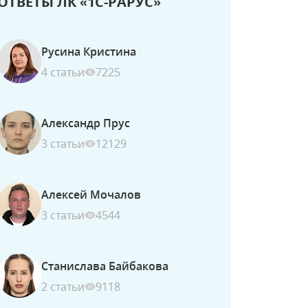
ОТВЕТЫ ЛК «1С-РАРУС»
Русина Кристина
4 статьи
7225
Александр Прус
3 статьи
12129
Алексей Мочалов
3 статьи
4544
Станислава Байбакова
2 статьи
9118