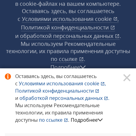
в cookie‑файлах на вашем компьютере.
Оставаясь здесь, вы соглашаетесь
с
Условиями использования
cookie
,
Политикой конфиденциальности
и
обработкой персональных данных
.
Мы используем Рекомендательные
технологии, их правила применения доступны
по ссылке
.
Подробнее
Оставаясь здесь, вы соглашаетесь
с
Условиями использования
cookie
,
© 1998−2026 «1С‑Рарус» ®. Все права
Политикой конфиденциальности
защищены.
и
обработкой персональных данных
.
Мы используем Рекомендательные
технологии, их правила применения
Сообщить об ошибке
доступны
по ссылке
.
Подробнее