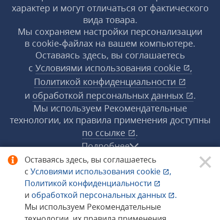
характер и могут отличаться от фактического
вида товара.
Мы сохраняем настройки персонализации
в cookie‑файлах на вашем компьютере.
Оставаясь здесь, вы соглашаетесь
с
Условиями использования
cookie
,
Политикой конфиденциальности
и
обработкой персональных данных
.
Мы используем Рекомендательные
технологии, их правила применения доступны
по ссылке
.
Подробнее
Оставаясь здесь, вы соглашаетесь
с
Условиями использования
cookie
,
© 1998−2026 «1С‑Рарус» ®. Все права
Политикой конфиденциальности
защищены.
и
обработкой персональных данных
.
Мы используем Рекомендательные
технологии, их правила применения