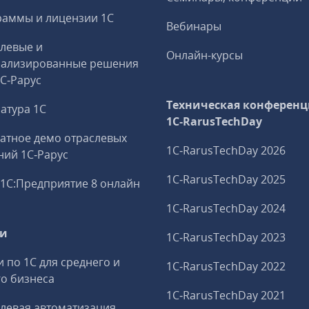
аммы и лицензии 1С
Вебинары
левые и
Онлайн-курсы
иализированные решения
1С‑Рарус
Техническая конференц
атура 1С
1C‑RarusTechDay
атное демо отраслевых
1C‑RarusTechDay 2026
ий 1С‑Рарус
1C‑RarusTechDay 2025
1С:Предприятие 8 онлайн
1C‑RarusTechDay 2024
ги
1C‑RarusTechDay 2023
и по 1С для среднего и
1C‑RarusTechDay 2022
о бизнеса
1C‑RarusTechDay 2021
левая автоматизация