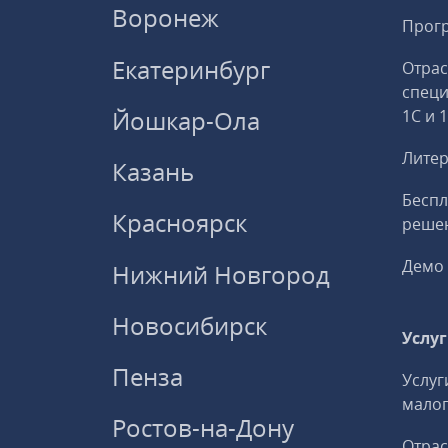
Воронеж
Прогр
Екатеринбург
Отрас
спец
Йошкар-Ола
1С и 
Литер
Казань
Беспл
Красноярск
решен
Демо 
Нижний Новгород
Новосибирск
Услу
Пенза
Услуг
малог
Ростов-на-Дону
Отрас