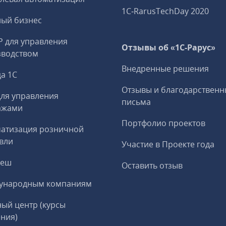
1C‑RarusTechDay 2020
ный бизнес
P для управления
Отзывы об «1С-Рарус»
зводством
Внедренные решения
а 1С
Отзывы и благодарственн
ля управления
письма
ажами
Портфолио проектов
матизация розничной
вли
Участие в Проекте года
реш
Оставить отзыв
ународным компаниям
ый центр (курсы
ния)