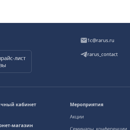
1c@rarus.ru
rarus_contact
прайс-лист
квы
чный кабинет
Мероприятия
Акции
рнет-магазин
Семинары, конференции