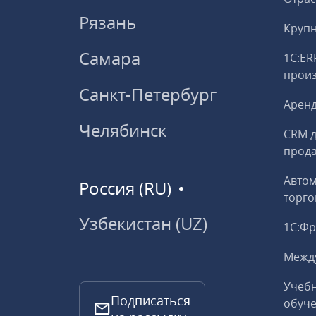
Рязань
Круп
Самара
1С:ER
прои
Санкт-Петербург
Аренд
Челябинск
CRM д
прод
Авто
Россия (RU)
торго
Узбекистан (UZ)
1С:Ф
Межд
Учебн
Подписаться
обуче