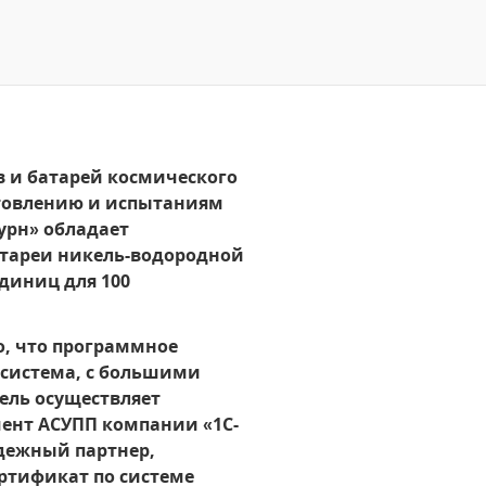
в и батарей космического
отовлению и испытаниям
урн» обладает
атареи никель-водородной
единиц для 100
о, что программное
 система, с большими
ель осуществляет
мент АСУПП компании «1С-
адежный партнер,
тификат по системе