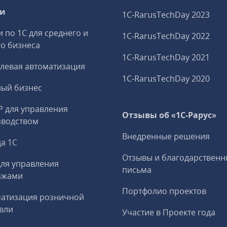
ги
1C‑RarusTechDay 2023
и по 1С для среднего и
1C‑RarusTechDay 2022
о бизнеса
1C‑RarusTechDay 2021
левая автоматизация
1C‑RarusTechDay 2020
ный бизнес
P для управления
Отзывы об «1С-Рарус»
зводством
Внедренные решения
а 1С
Отзывы и благодарственн
ля управления
письма
ажами
Портфолио проектов
матизация розничной
вли
Участие в Проекте года