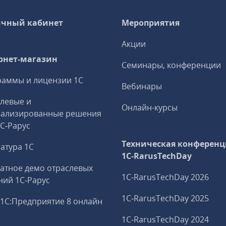
чный кабинет
Мероприятия
Акции
рнет-магазин
Семинары, конференции
аммы и лицензии 1С
Вебинары
левые и
Онлайн-курсы
иализированные решения
1С‑Рарус
Техническая конференц
атура 1С
1C‑RarusTechDay
атное демо отраслевых
1C‑RarusTechDay 2026
ий 1С‑Рарус
1C‑RarusTechDay 2025
1С:Предприятие 8 онлайн
1C‑RarusTechDay 2024