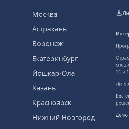
Москва
Ли
Астрахань
Инте
Воронеж
Прогр
Екатеринбург
Отрас
спец
Йошкар-Ола
1С и 
Литер
Казань
Беспл
Красноярск
решен
Демо 
Нижний Новгород