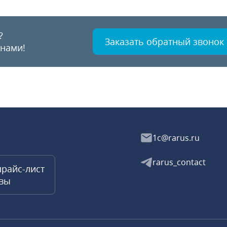
?
Заказать обратный звонок
 нами!
1c@rarus.ru
rarus_contact
прайс-лист
квы