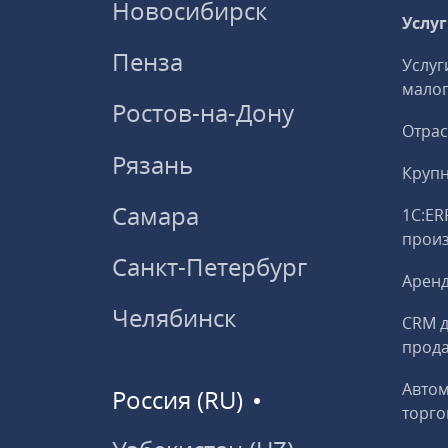
Новосибирск
Услу
Пенза
Услуг
малог
Ростов-на-Дону
Отрас
Рязань
Круп
Самара
1С:ER
прои
Санкт-Петербург
Аренд
Челябинск
CRM д
прод
Авто
Россия (RU)
торго