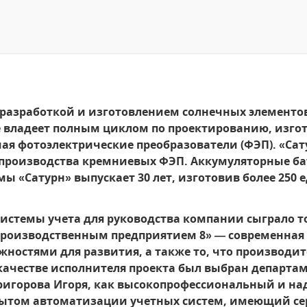
 разработкой и изготовлением солнечных элементо
 владеет полным циклом по проектированию, изг
ая фотоэлектрические преобразователи (ФЭП). «Сат
 производства кремниевых ФЭП. Аккумуляторные б
ы «Сатурн» выпускает 30 лет, изготовив более 250 
истемы учета для руководства компании сыграло т
производственным предприятием 8» — современная
остями для развития, а также то, что производит
качестве исполнителя проекта был выбран департа
Григорова Игоря, как высокопрофессиональный и н
том автоматизации учетных систем, имеющий сер