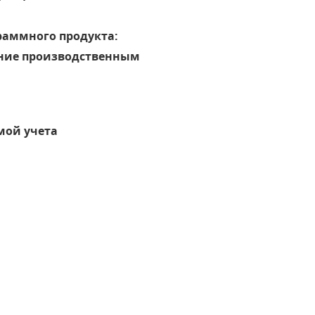
раммного продукта:
ление производственным
мой учета