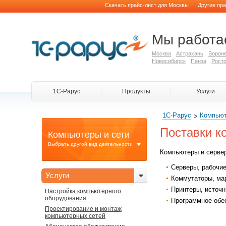
|
Скачать прайс-лист для Москвы
Другие пр
Мы работа
Москва
Астрахань
Ворон
Новосибирск
Пенза
Росто
1С-Рарус
Продукты
Услуги
1С-Рарус
Компьют
Поставки к
Компьютеры и сети
Выбрать другой вид деятельности
Компьютеры и сервер
Серверы, рабочие
Услуги
Коммутаторы, мар
Принтеры, источн
Настройка компьютерного
оборудования
Программное обе
Проектирование и монтаж
компьютерных сетей