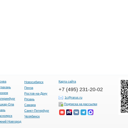
сква
Карта сайта
Новосибирск
трахань
Пенза
+7 (495) 231-20-02
ронеж
Ростов-на-Дону
1c@rarus.ru
атеринбург
Рязань
Подписка на рассылки
шкар-Ола
Самара
зань
Санкт-Петербург
асноярск
Челябинск
жний Новгород