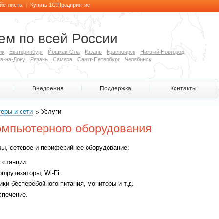
|
айс-листы
Купить 1С:Предприятие
ем по всей России
еж
Екатеринбург
Йошкар-Ола
Казань
Красноярск
Нижний Новгород
в-на-Дону
Рязань
Самара
Санкт-Петербург
Челябинск
Внедрения
Поддержка
Контакты
еры и сети
Услуги
омпьютерного оборудования
ы, сетевое и периферийнее оборудование:
 станции.
шрутизаторы, Wi-Fi.
ики бесперебойного питания, мониторы и т.д.
спечение.