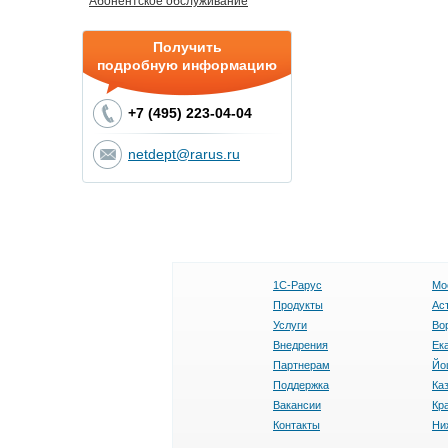
Абонентское обслуживание
Получить
подробную информацию
+7 (495) 223-04-04
netdept@rarus.ru
1С-Рарус
Мо
Продукты
Ас
Услуги
Во
Внедрения
Ек
Партнерам
Йо
Поддержка
Ка
Вакансии
Кр
Контакты
Ни