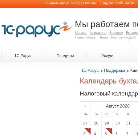
|
|
Скачать прайс-лист для Москвы
Другие прайс-листы
Мы работаем п
Москва
Астрахань
Воронеж
Екатер
Новосибирск
Пенза
Ростов-на-Дону
1С-Рарус
Продукты
Услуги
1С-Рарус
Поддержка
Кал
Календарь бухга
Налоговый календа
Август 2026
<
Пн
Вт
Ср
Чт
Пт
27
28
29
30
31
1
2
3
4
5
6
7