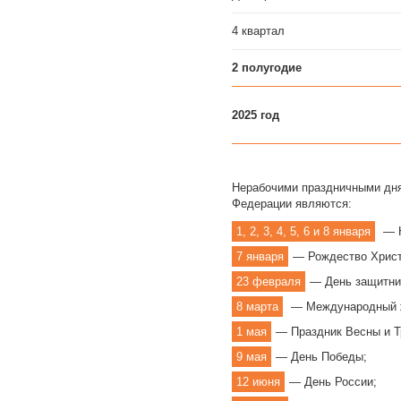
4 квартал
2 полугодие
2025 год
Нерабочими праздничными дня
Федерации являются:
1, 2, 3, 4, 5, 6 и 8 января
— Н
7 января
— Рождество Христ
23 февраля
— День защитни
8 марта
— Международный ж
1 мая
— Праздник Весны и Т
9 мая
— День Победы;
12 июня
— День России;