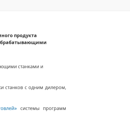
много продукта
лообрабатывающими
ающими станками и
и станков с одним дилером,
говлей»
системы программ