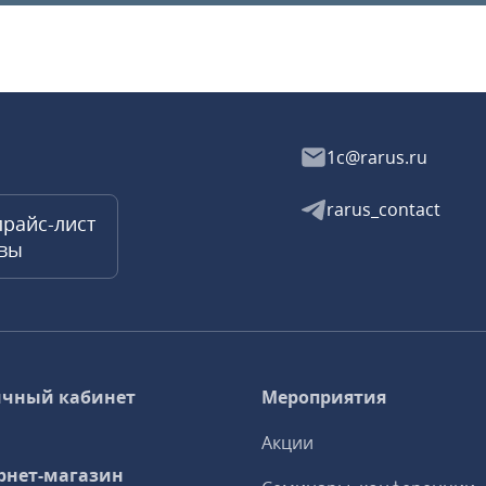
1c@rarus.ru
rarus_contact
прайс-лист
квы
чный кабинет
Мероприятия
Акции
рнет-магазин