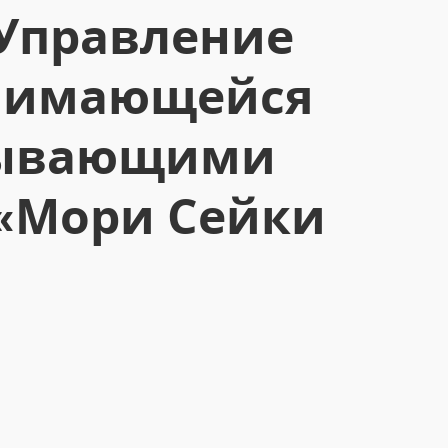
:Управление
анимающейся
тывающими
 «Мори Сейки