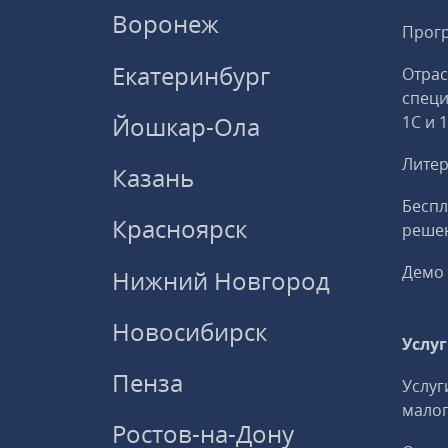
Воронеж
Прогр
Екатеринбург
Отрас
спец
Йошкар-Ола
1С и 
Литер
Казань
Беспл
Красноярск
решен
Демо 
Нижний Новгород
Новосибирск
Услу
Пенза
Услуг
малог
Ростов-на-Дону