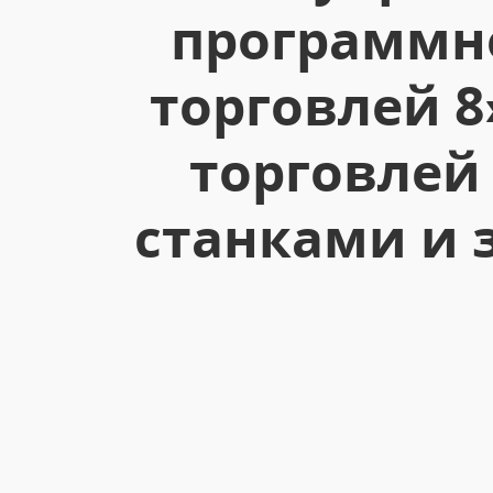
программно
торговлей 
торговле
станками и 