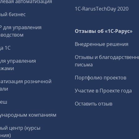
левая автоматизация
1C‑RarusTechDay 2020
ный бизнес
P для управления
Отзывы об «1С-Рарус»
зводством
Внедренные решения
а 1С
Отзывы и благодарственн
ля управления
письма
ажами
Портфолио проектов
матизация розничной
вли
Участие в Проекте года
реш
Оставить отзыв
ународным компаниям
ый центр (курсы
ния)