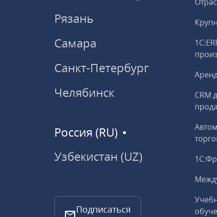
Отрас
Рязань
Круп
Самара
1С:ER
прои
Санкт-Петербург
Аренд
Челябинск
CRM д
прод
Авто
Россия (RU)
торго
Узбекистан (UZ)
1С:Ф
Межд
Учебн
Подписаться
обуче