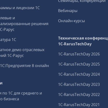
Семинары, конференции
аммы и лицензии 1С
Вебинары
левые и
Онлайн-курсы
иализированные решения
1С‑Рарус
Техническая конференц
атура 1С
1C‑RarusTechDay
атное демо отраслевых
1C‑RarusTechDay 2026
ий 1С‑Рарус
1C‑RarusTechDay 2025
1С:Предприятие 8 онлайн
1C‑RarusTechDay 2024
ги
1C‑RarusTechDay 2023
и по 1С для среднего и
1C‑RarusTechDay 2022
о бизнеса
1C‑RarusTechDay 2021