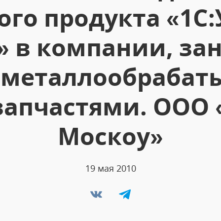
го продукта «1С
8» в компании, з
й металлообраба
запчастями. ООО
Москоу»
19 мая 2010