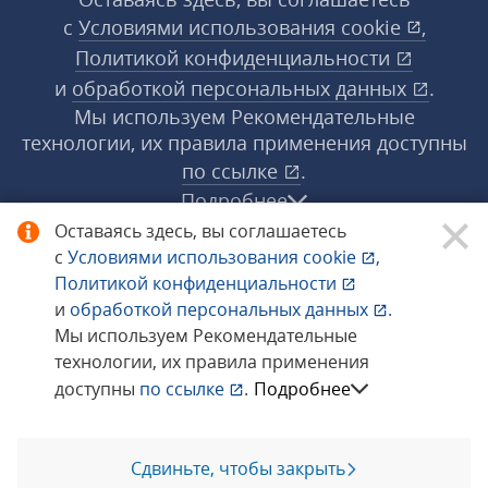
с
Условиями использования
cookie
,
Политикой конфиденциальности
и
обработкой персональных данных
.
Мы используем Рекомендательные
технологии, их правила применения доступны
по ссылке
.
Подробнее
Оставаясь здесь, вы соглашаетесь
с
Условиями использования
cookie
,
© 1998−2026 «1С‑Рарус» ®. Все права
Политикой конфиденциальности
защищены.
и
обработкой персональных данных
.
Мы используем Рекомендательные
технологии, их правила применения
Сообщить об ошибке
доступны
по ссылке
.
Подробнее
Сдвиньте, чтобы закрыть
Позвоните мне