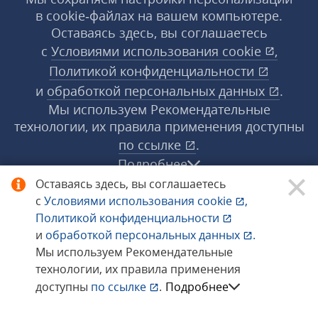
в cookie‑файлах на вашем компьютере.
Оставаясь здесь, вы соглашаетесь
с
Условиями использования
cookie
,
Политикой конфиденциальности
и
обработкой персональных данных
.
Мы используем Рекомендательные
технологии, их правила применения доступны
по ссылке
.
Подробнее
Оставаясь здесь, вы соглашаетесь
с
Условиями использования
cookie
,
© 1998−2026 «1С‑Рарус» ®. Все права
Политикой конфиденциальности
защищены.
и
обработкой персональных данных
.
Мы используем Рекомендательные
технологии, их правила применения
Сообщить об ошибке
доступны
по ссылке
.
Подробнее