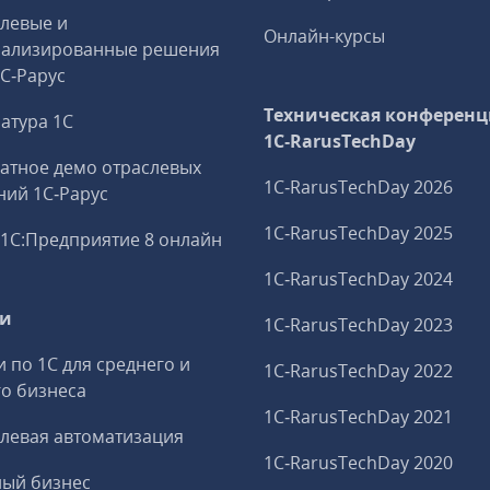
левые и
Онлайн-курсы
иализированные решения
1С‑Рарус
Техническая конференц
атура 1С
1C‑RarusTechDay
атное демо отраслевых
1C‑RarusTechDay 2026
ий 1С‑Рарус
1C‑RarusTechDay 2025
1С:Предприятие 8 онлайн
1C‑RarusTechDay 2024
ги
1C‑RarusTechDay 2023
и по 1С для среднего и
1C‑RarusTechDay 2022
о бизнеса
1C‑RarusTechDay 2021
левая автоматизация
1C‑RarusTechDay 2020
ный бизнес