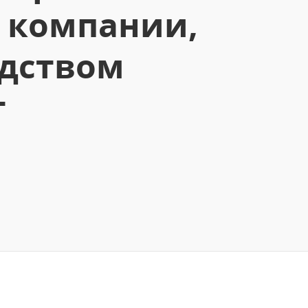
в компании,
дством
т