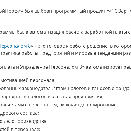
йПрофи» был выбран программный продукт ««1С:Зарпл
раммы была автоматизация расчета заработной платы с
 Персоналом 8
» – это готовое к работе решение, в котор
 практика работы предприятий и мировые тенденции ра
рплата и Управление Персоналом 8» автоматизирует ре
ы;
 мотивацией персонала;
ованных законодательством налогов и взносов с фонда 
зарплаты и налогов в затратах предприятия;
расчетами с персоналом, включая депонирование;
адрового состава;
о делопроизводства;
тей в персонале;