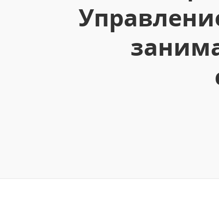
Управление
заним