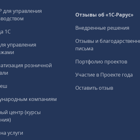
P для управления
Отзывы об «1С-Рарус»
зводством
Внедренные решения
а 1С
Отзывы и благодарственн
ля управления
письма
ажами
Портфолио проектов
матизация розничной
вли
Участие в Проекте года
реш
Оставить отзыв
ународным компаниям
ый центр (курсы
ния)
на услуги