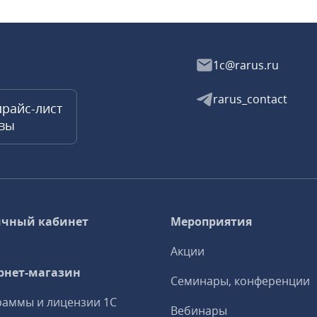
1c@rarus.ru
rarus_contact
прайс-лист
квы
чный кабинет
Мероприятия
Акции
рнет-магазин
Семинары, конференции
аммы и лицензии 1С
Вебинары