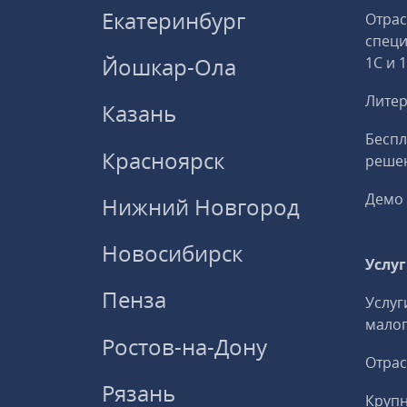
Екатеринбург
Отрас
спец
Йошкар-Ола
1С и 
Литер
Казань
Беспл
Красноярск
решен
Демо 
Нижний Новгород
Новосибирск
Услу
Пенза
Услуг
малог
Ростов-на-Дону
Отрас
Рязань
Круп