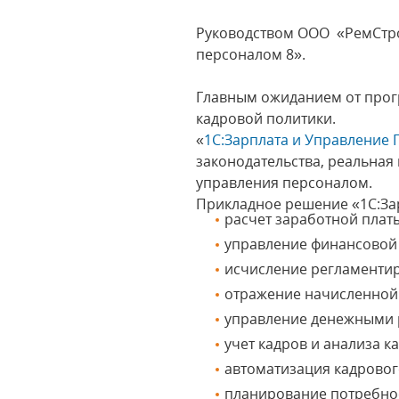
Руководством ООО «РемСтро
персоналом 8».
Главным ожиданием от прог
кадровой политики.
«
1С:Зарплата и Управление
законодательства, реальная
управления персоналом.
Прикладное решение «1С:За
расчет заработной плат
управление финансовой
исчисление регламентир
отражение начисленной 
управление денежными 
учет кадров и анализа к
автоматизация кадровог
планирование потребнос