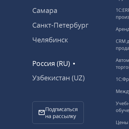
Самара
1С:ER
прои
Санкт-Петербург
Аренд
Челябинск
CRM д
прод
Авто
Россия (RU)
торго
Узбекистан (UZ)
1С:Ф
Межд
Учебн
Подписаться
обуче
на рассылку
Цены 