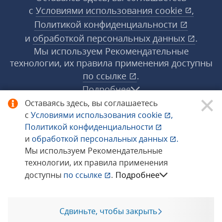
с
Условиями использования
cookie
,
Политикой конфиденциальности
и
обработкой персональных данных
.
Мы используем Рекомендательные
технологии, их правила применения доступны
по ссылке
.
Подробнее
Оставаясь здесь, вы соглашаетесь
с
Условиями использования
cookie
,
© 1998−2026 «1С‑Рарус» ®. Все права
Политикой конфиденциальности
защищены.
и
обработкой персональных данных
.
Мы используем Рекомендательные
технологии, их правила применения
Сообщить об ошибке
доступны
по ссылке
.
Подробнее
Сдвиньте, чтобы закрыть
Позвоните мне