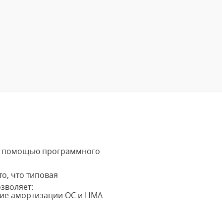
а с помощью программного
о, что типовая
зволяет:
ние амортизации ОС и НМА