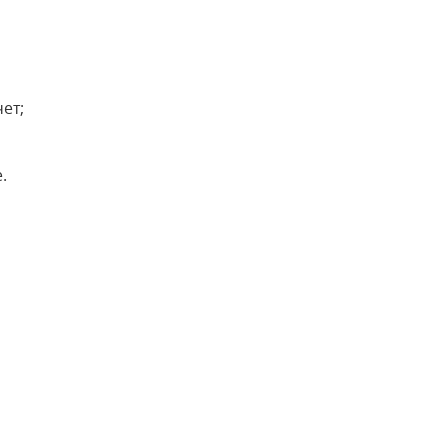
ет;
.