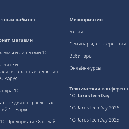
чный кабинет
Мероприятия
Акции
рнет-магазин
Семинары, конференции
аммы и лицензии 1С
Вебинары
левые и
Онлайн-курсы
иализированные решения
1С‑Рарус
Техническая конференц
атура 1С
1C‑RarusTechDay
атное демо отраслевых
1C‑RarusTechDay 2026
ий 1С‑Рарус
1C‑RarusTechDay 2025
1С:Предприятие 8 онлайн