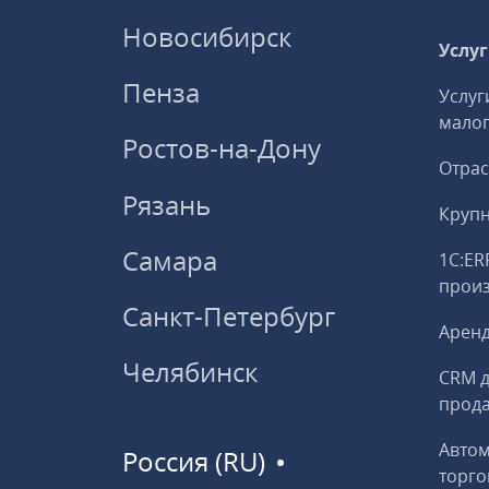
Новосибирск
Услу
Пенза
Услуг
малог
Ростов-на-Дону
Отрас
Рязань
Круп
Самара
1С:ER
прои
Санкт-Петербург
Аренд
Челябинск
CRM д
прод
Авто
Россия (RU)
торго