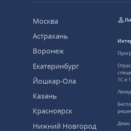
Москва
Ли
Астрахань
Инте
Воронеж
Прогр
Екатеринбург
Отрас
спец
Йошкар-Ола
1С и 
Литер
Казань
Беспл
Красноярск
решен
Демо 
Нижний Новгород