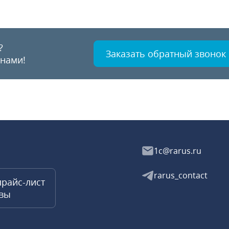
?
Заказать обратный звонок
 нами!
1c@rarus.ru
rarus_contact
прайс-лист
квы