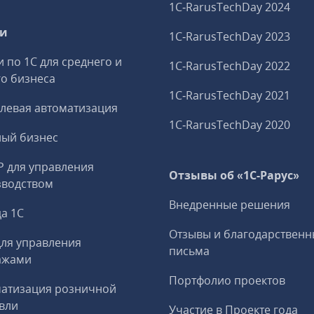
1C‑RarusTechDay 2024
ги
1C‑RarusTechDay 2023
и по 1С для среднего и
1C‑RarusTechDay 2022
о бизнеса
1C‑RarusTechDay 2021
левая автоматизация
1C‑RarusTechDay 2020
ный бизнес
P для управления
Отзывы об «1С-Рарус»
зводством
Внедренные решения
а 1С
Отзывы и благодарственн
ля управления
письма
ажами
Портфолио проектов
матизация розничной
вли
Участие в Проекте года