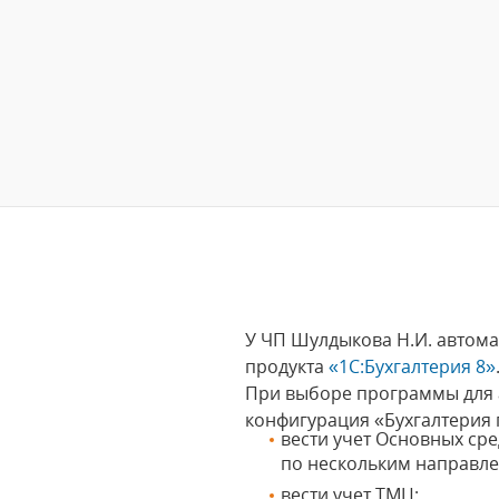
У ЧП Шулдыкова Н.И. автом
продукта
«1С:Бухгалтерия 8»
При выборе программы для а
конфигурация «Бухгалтерия 
вести учет Основных ср
по нескольким направл
вести учет ТМЦ;