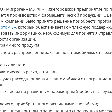
 «Микроген» МЗ РФ «Нижегородское предприятие по п
ется производством фармацевтической продукции. С це
вом компании было принято решение приобрести прогр
ортом 8»
, который обеспечивает комплексную поддержку
льзовать информацию, необходимую для принятия управ
ости организации.
раммного продукта:
анспорт, распределение заказов по автомобилям, отслеж
тевых листов;
фактического расхода топлива.
и учет расхода топлива для автомобилей с неограниче
ов;
вых листах по различным параметрам (пробег, вес груза,
;
рючего, приобретенного различными способами;
ания предварительно заполненного справочника моделе