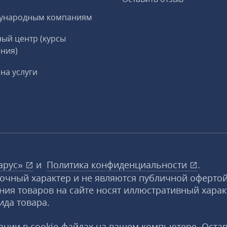
ународным компаниям
ый центр (курсы
ния)
на услуги
арус»
и
Политика конфиденциальности
.
вочный характер и не являются публичной офертой
ния товаров на сайте носят иллюстративный харак
ида товара.
ции в cookie‑файлах на вашем компьютере. Оста