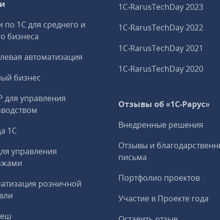
ги
1C‑RarusTechDay 2023
и по 1С для среднего и
1C‑RarusTechDay 2022
о бизнеса
1C‑RarusTechDay 2021
левая автоматизация
1C‑RarusTechDay 2020
ный бизнес
P для управления
Отзывы об «1С-Рарус»
зводством
Внедренные решения
а 1С
Отзывы и благодарственн
ля управления
письма
ажами
Портфолио проектов
матизация розничной
вли
Участие в Проекте года
реш
Оставить отзыв