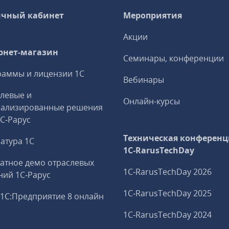
чный кабинет
Мероприятия
Акции
рнет-магазин
Семинары, конференции
аммы и лицензии 1С
Вебинары
левые и
Онлайн-курсы
иализированные решения
1С‑Рарус
Техническая конференц
атура 1С
1C‑RarusTechDay
атное демо отраслевых
1C‑RarusTechDay 2026
ий 1С‑Рарус
1C‑RarusTechDay 2025
1С:Предприятие 8 онлайн
1C‑RarusTechDay 2024