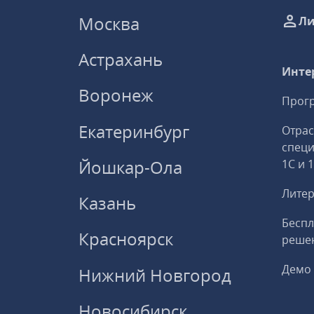
Москва
Ли
Астрахань
Инте
Воронеж
Прогр
Екатеринбург
Отрас
спец
Йошкар-Ола
1С и 
Литер
Казань
Беспл
Красноярск
решен
Демо 
Нижний Новгород
Новосибирск