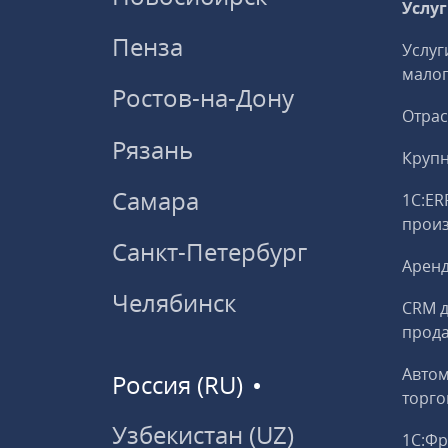
Услу
Пенза
Услуг
малог
Ростов-на-Дону
Отрас
Рязань
Круп
Самара
1С:ER
прои
Санкт-Петербург
Аренд
Челябинск
CRM д
прод
Авто
Россия (RU)
торго
Узбекистан (UZ)
1С:Ф