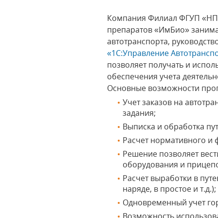
Компания Филиал ФГУП «НПО
препаратов «ИмБио» занима
автотранспорта, руководст
«1С:Управление Автотрансп
позволяет получать и испо
обеспечения учета деятельн
Основные возможности прог
Учет заказов на автотр
задания;
Выписка и обработка пу
Расчет нормативного и 
Решение позволяет вест
оборудования и прицеп
Расчет выработки в путе
наряде, в простое и т.д.)
Одновременный учет го
Возможность использов