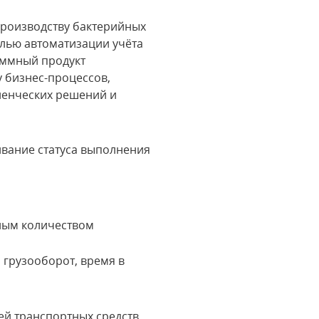
роизводству бактерийных
лью автоматизации учёта
аммный продукт
 бизнес-процессов,
ленческих решений и
ивание статуса выполнения
нным количеством
 грузооборот, время в
й транспортных средств