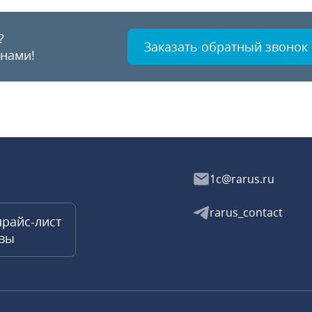
?
Заказать обратный звонок
 нами!
1c@rarus.ru
rarus_contact
прайс-лист
квы