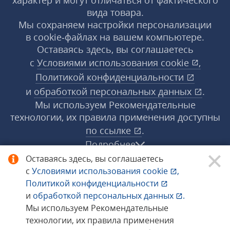
характер и могут отличаться от фактического
вида товара.
Мы сохраняем настройки персонализации
в cookie‑файлах на вашем компьютере.
Оставаясь здесь, вы соглашаетесь
с
Условиями использования
cookie
,
Политикой конфиденциальности
и
обработкой персональных данных
.
Мы используем Рекомендательные
технологии, их правила применения доступны
по ссылке
.
Подробнее
Оставаясь здесь, вы соглашаетесь
с
Условиями использования
cookie
,
© 1998−2026 «1С‑Рарус» ®. Все права
Политикой конфиденциальности
защищены.
и
обработкой персональных данных
.
Мы используем Рекомендательные
технологии, их правила применения
Сообщить об ошибке