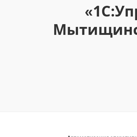
«1С:Уп
Мытищинск