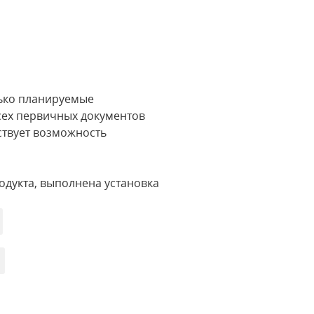
лько планируемые
сех первичных документов
ествует возможность
дукта, выполнена установка