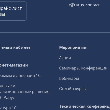
rarus_contact
прайс-лист
квы
чный кабинет
Мероприятия
Акции
рнет-магазин
Семинары, конференции
аммы и лицензии 1С
Вебинары
левые и
Онлайн-курсы
иализированные решения
1С‑Рарус
Техническая конференц
атура 1С