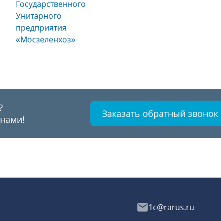
Государственного
Унитарного
предприятия
«Мосзеленхоз»
?
Заказать обратный звонок
 нами!
1c@rarus.ru