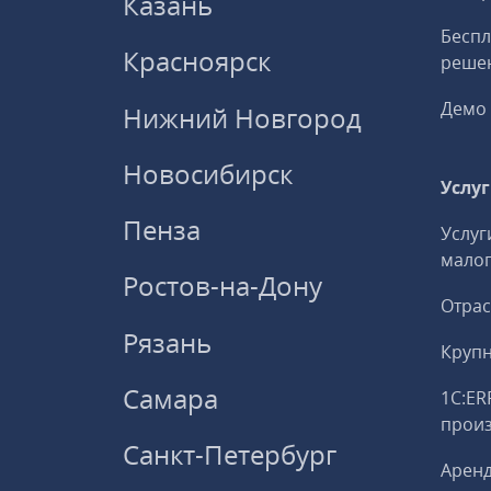
Казань
Беспл
Красноярск
решен
Демо 
Нижний Новгород
Новосибирск
Услу
Пенза
Услуг
малог
Ростов-на-Дону
Отрас
Рязань
Круп
Самара
1С:ER
прои
Санкт-Петербург
Аренд