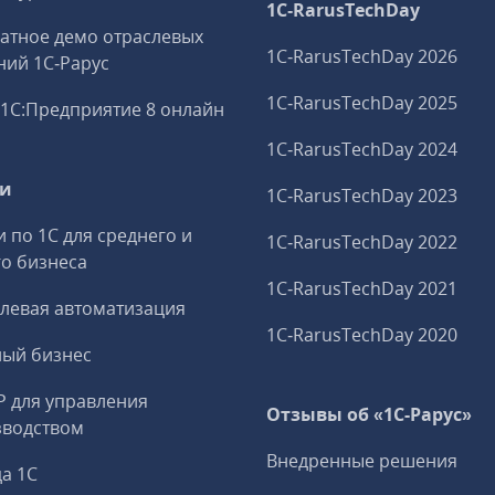
1C‑RarusTechDay
атное демо отраслевых
1C‑RarusTechDay 2026
ий 1С‑Рарус
1C‑RarusTechDay 2025
1С:Предприятие 8 онлайн
1C‑RarusTechDay 2024
ги
1C‑RarusTechDay 2023
и по 1С для среднего и
1C‑RarusTechDay 2022
о бизнеса
1C‑RarusTechDay 2021
левая автоматизация
1C‑RarusTechDay 2020
ный бизнес
P для управления
Отзывы об «1С-Рарус»
зводством
Внедренные решения
а 1С