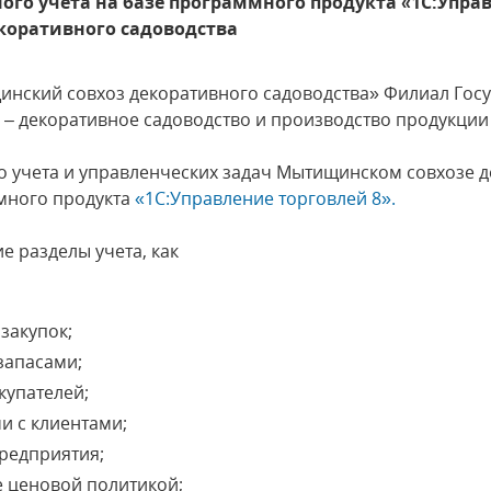
го учета на базе программного продукта «1С:Управ
оративного садоводства
инский совхоз декоративного садоводства» Филиал Гос
– декоративное садоводство и производство продукции
 учета и управленческих задач Мытищинском совхозе д
много продукта
«1С:Управление торговлей 8».
е разделы учета, как
закупок;
запасами;
купателей;
и с клиентами;
редприятия;
е ценовой политикой;