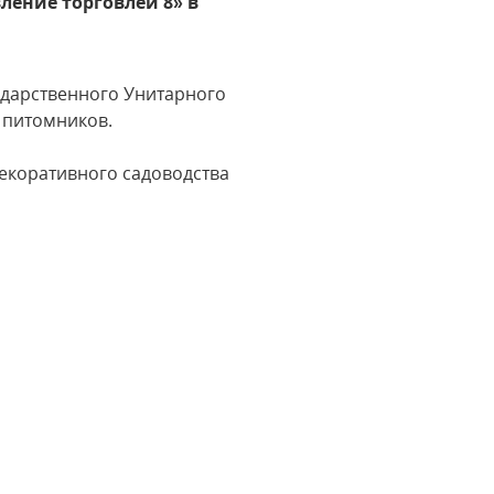
ление торговлей 8» в
ударственного Унитарного
 питомников.
екоративного садоводства