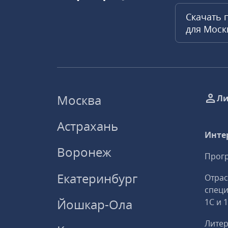
Скачать 
для Мос
Москва
Ли
Астрахань
Инте
Воронеж
Прогр
Екатеринбург
Отрас
спец
Йошкар-Ола
1С и 
Литер