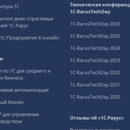
Техническая конференц
атура 1С
1C‑RarusTechDay
атное демо отраслевых
1C‑RarusTechDay 2026
ий 1С‑Рарус
1C‑RarusTechDay 2025
1С:Предприятие 8 онлайн
1C‑RarusTechDay 2024
ги
1C‑RarusTechDay 2023
и по 1С для среднего и
1C‑RarusTechDay 2022
о бизнеса
1C‑RarusTechDay 2021
левая автоматизация
1C‑RarusTechDay 2020
ный бизнес
P для управления
Отзывы об «1С-Рарус»
зводством