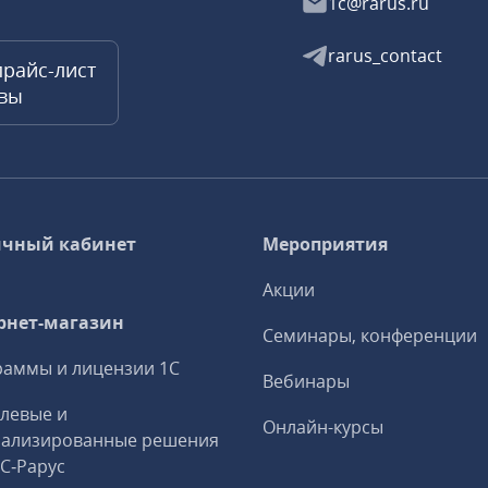
1c@rarus.ru
rarus_contact
прайс-лист
квы
чный кабинет
Мероприятия
Акции
рнет-магазин
Семинары, конференции
аммы и лицензии 1С
Вебинары
левые и
Онлайн-курсы
иализированные решения
1С‑Рарус