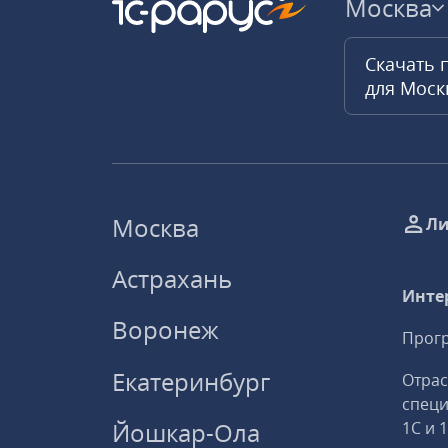
Москва
Скачать 
для Мос
Москва
Ли
Астрахань
Инте
Воронеж
Прогр
Екатеринбург
Отрас
спец
Йошкар-Ола
1С и 