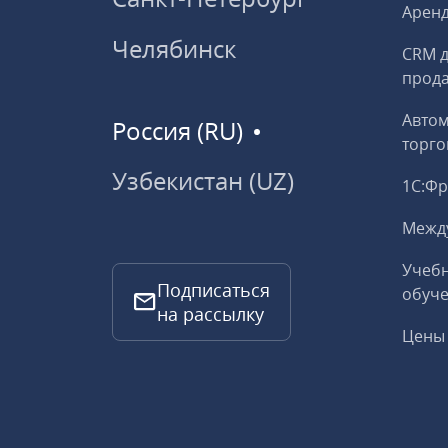
Аренд
Челябинск
CRM д
прод
Авто
Россия (RU)
торго
Узбекистан (UZ)
1С:Ф
Межд
Учебн
Подписаться
обуче
на рассылку
Цены 