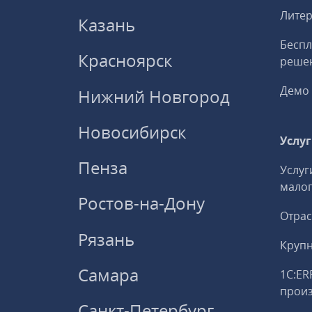
Литер
Казань
Беспл
Красноярск
решен
Демо 
Нижний Новгород
Новосибирск
Услу
Пенза
Услуг
малог
Ростов-на-Дону
Отрас
Рязань
Круп
Самара
1С:ER
прои
Санкт-Петербург