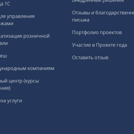
Внедренные решения
а 1С
Отзывы и благодарственн
ля управления
письма
ажами
Портфолио проектов
матизация розничной
вли
Участие в Проекте года
реш
Оставить отзыв
ународным компаниям
ый центр (курсы
ния)
на услуги