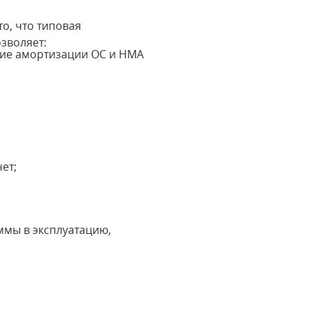
о, что типовая
зволяет:
ние амортизации ОС и НМА
ет;
ммы в эксплуатацию,