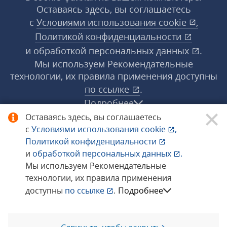
Оставаясь здесь, вы соглашаетесь
с
Условиями использования
cookie
,
Политикой конфиденциальности
и
обработкой персональных данных
.
Мы используем Рекомендательные
технологии, их правила применения доступны
по ссылке
.
Подробнее
Оставаясь здесь, вы соглашаетесь
с
Условиями использования
cookie
,
© 1998−2026 «1С‑Рарус» ®. Все права
Политикой конфиденциальности
защищены.
и
обработкой персональных данных
.
Мы используем Рекомендательные
технологии, их правила применения
Сообщить об ошибке
доступны
по ссылке
.
Подробнее