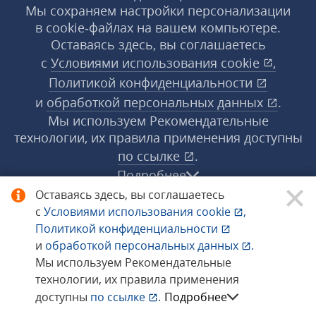
Мы сохраняем настройки персонализации
в cookie‑файлах на вашем компьютере.
Оставаясь здесь, вы соглашаетесь
с
Условиями использования
cookie
,
Политикой конфиденциальности
и
обработкой персональных данных
.
Мы используем Рекомендательные
технологии, их правила применения доступны
по ссылке
.
Подробнее
Оставаясь здесь, вы соглашаетесь
с
Условиями использования
cookie
,
© 1998−2026 «1С‑Рарус» ®. Все права
Политикой конфиденциальности
защищены.
и
обработкой персональных данных
.
Мы используем Рекомендательные
технологии, их правила применения
Сообщить об ошибке
доступны
по ссылке
.
Подробнее