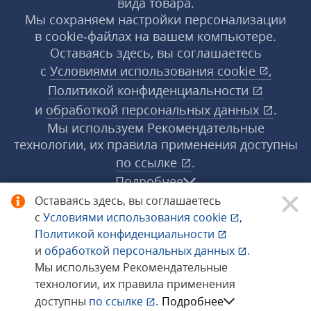
вида товара.
Мы сохраняем настройки персонализации
в cookie‑файлах на вашем компьютере.
Оставаясь здесь, вы соглашаетесь
с
Условиями использования
cookie
,
Политикой конфиденциальности
и
обработкой персональных данных
.
Мы используем Рекомендательные
технологии, их правила применения доступны
по ссылке
.
Подробнее
Оставаясь здесь, вы соглашаетесь
с
Условиями использования
cookie
,
© 1998−2026 «1С‑Рарус» ®. Все права
Политикой конфиденциальности
защищены.
и
обработкой персональных данных
.
Мы используем Рекомендательные
технологии, их правила применения
Сообщить об ошибке
доступны
по ссылке
.
Подробнее