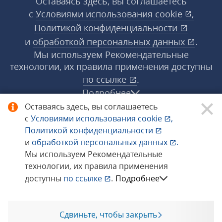
Оставаясь здесь, вы соглашаетесь
с
Условиями использования
cookie
,
Политикой конфиденциальности
и
обработкой персональных данных
.
Мы используем Рекомендательные
технологии, их правила применения доступны
по ссылке
.
Подробнее
Оставаясь здесь, вы соглашаетесь
с
Условиями использования
cookie
,
© 1998−2026 «1С‑Рарус» ®. Все права
Политикой конфиденциальности
защищены.
и
обработкой персональных данных
.
Мы используем Рекомендательные
технологии, их правила применения
Сообщить об ошибке
доступны
по ссылке
.
Подробнее
Сдвиньте, чтобы закрыть
Позвоните мне