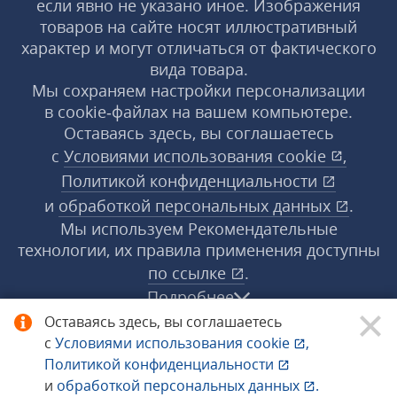
если явно не указано иное. Изображения
товаров на сайте носят иллюстративный
характер и могут отличаться от фактического
вида товара.
Мы сохраняем настройки персонализации
в cookie‑файлах на вашем компьютере.
Оставаясь здесь, вы соглашаетесь
с
Условиями использования
cookie
,
Политикой конфиденциальности
и
обработкой персональных данных
.
Мы используем Рекомендательные
технологии, их правила применения доступны
по ссылке
.
Подробнее
Оставаясь здесь, вы соглашаетесь
с
Условиями использования
cookie
,
© 1998−2026 «1С‑Рарус» ®. Все права
Политикой конфиденциальности
защищены.
и
обработкой персональных данных
.