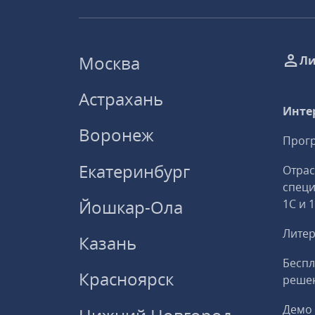
Москва
Ли
Астрахань
Инте
Воронеж
Прогр
Екатеринбург
Отрас
спец
Йошкар-Ола
1С и 
Литер
Казань
Беспл
Красноярск
решен
Демо 