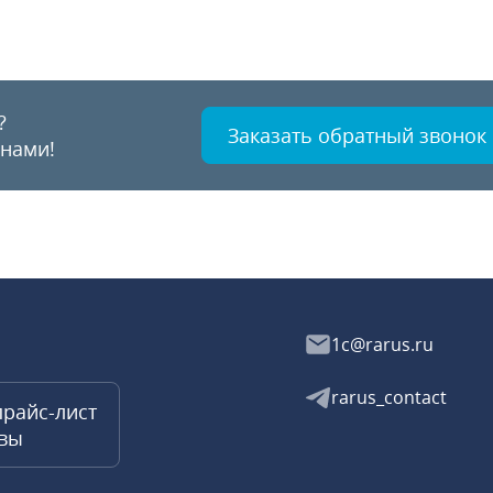
?
Заказать обратный звонок
 нами!
1c@rarus.ru
rarus_contact
прайс-лист
квы