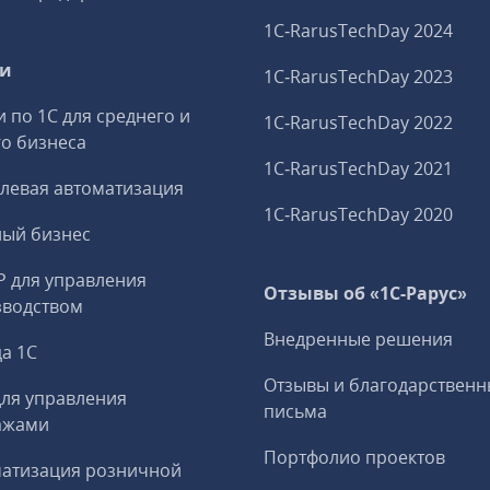
1C‑RarusTechDay 2024
ги
1C‑RarusTechDay 2023
и по 1С для среднего и
1C‑RarusTechDay 2022
о бизнеса
1C‑RarusTechDay 2021
левая автоматизация
1C‑RarusTechDay 2020
ный бизнес
P для управления
Отзывы об «1С-Рарус»
зводством
Внедренные решения
а 1С
Отзывы и благодарственн
ля управления
письма
ажами
Портфолио проектов
матизация розничной