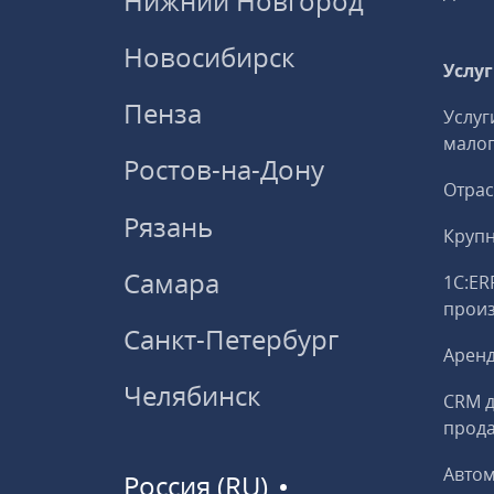
Нижний Новгород
Новосибирск
Услу
Пенза
Услуг
малог
Ростов-на-Дону
Отрас
Рязань
Круп
Самара
1С:ER
прои
Санкт-Петербург
Аренд
Челябинск
CRM д
прод
Авто
Россия (RU)