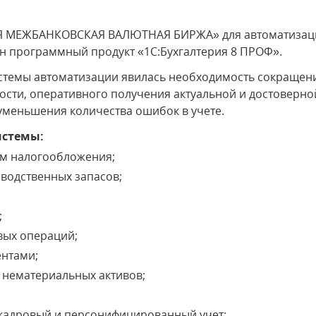
 МЕЖБАНКОВСКАЯ ВАЛЮТНАЯ БИРЖА» для автоматизации
н программный продукт «1С:Бухгалтерия 8 ПРОФ».
стемы автоматизации явилась необходимость сокращени
ости, оперативного получения актуальной и достоверн
уменьшения количества ошибок в учете.
истемы:
ем налогообложения;
водственных запасов;
;
вых операций;
ентами;
и нематериальных активов;
 кадровый и персонифицированный учет;