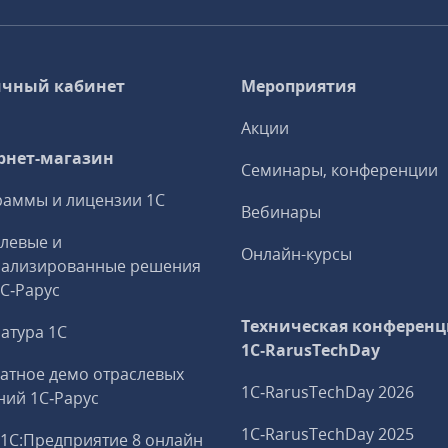
чный кабинет
Мероприятия
Акции
рнет-магазин
Семинары, конференции
аммы и лицензии 1С
Вебинары
левые и
Онлайн-курсы
иализированные решения
1С‑Рарус
Техническая конференц
атура 1С
1C‑RarusTechDay
атное демо отраслевых
1C‑RarusTechDay 2026
ий 1С‑Рарус
1C‑RarusTechDay 2025
1С:Предприятие 8 онлайн