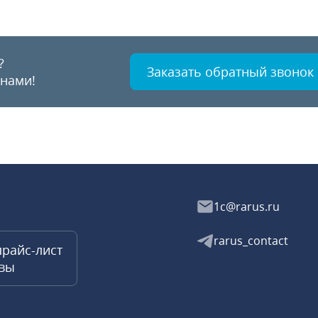
?
Заказать обратный звонок
 нами!
1c@rarus.ru
rarus_contact
прайс-лист
квы