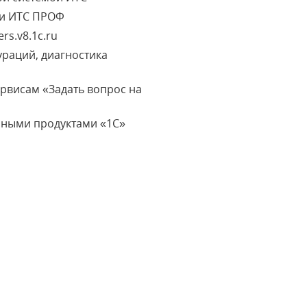
ми ИТС ПРОФ
rs.v8.1c.ru
раций, диагностика
ервисам «Задать вопрос на
мными продуктами «1С»