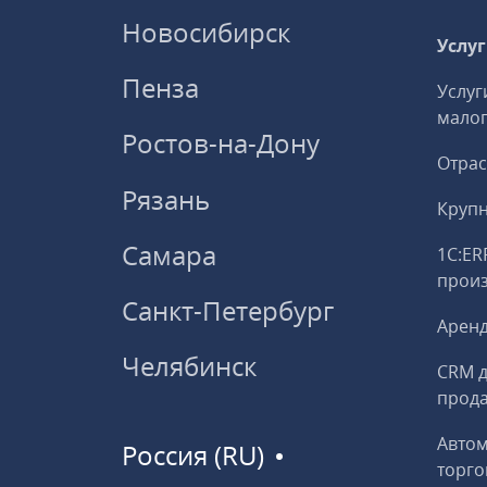
Новосибирск
Услу
Пенза
Услуг
малог
Ростов-на-Дону
Отрас
Рязань
Круп
Самара
1С:ER
прои
Санкт-Петербург
Аренд
Челябинск
CRM д
прод
Авто
Россия (RU)
торго