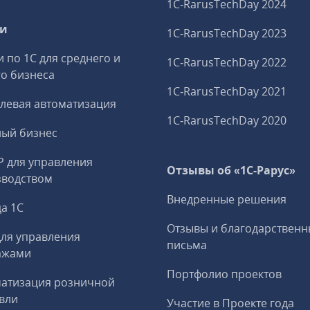
1C‑RarusTechDay 2024
ги
1C‑RarusTechDay 2023
и по 1С для среднего и
1C‑RarusTechDay 2022
о бизнеса
1C‑RarusTechDay 2021
левая автоматизация
1C‑RarusTechDay 2020
ный бизнес
P для управления
Отзывы об «1С-Рарус»
зводством
Внедренные решения
а 1С
Отзывы и благодарственн
ля управления
письма
ажами
Портфолио проектов
матизация розничной
вли
Участие в Проекте года