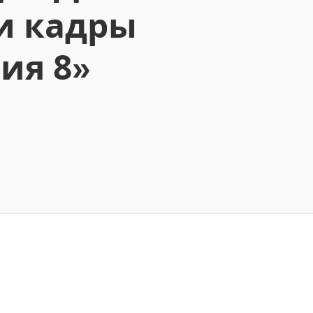
 и кадры
ия 8»