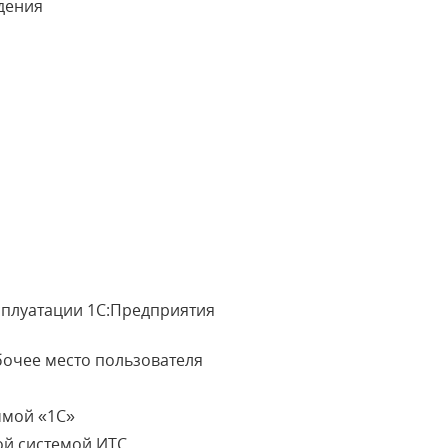
дения
сплуатации 1С:Предприятия
бочее место пользователя
ммой «1С»
ой системой ИТС