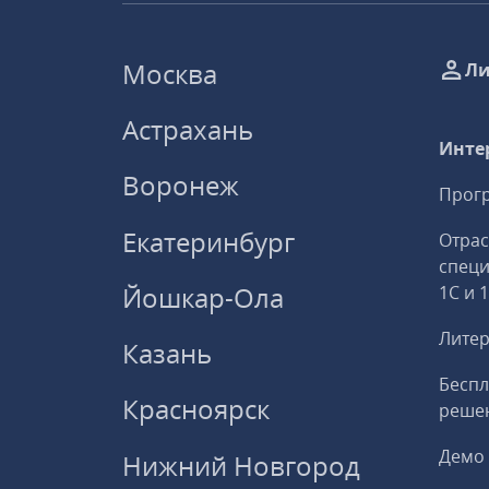
Москва
Ли
Астрахань
Инте
Воронеж
Прогр
Екатеринбург
Отрас
спец
Йошкар-Ола
1С и 
Литер
Казань
Беспл
Красноярск
решен
Демо 
Нижний Новгород