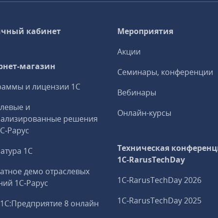
чный кабинет
Мероприятия
Акции
рнет-магазин
Семинары, конференции
аммы и лицензии 1С
Вебинары
левые и
Онлайн-курсы
иализированные решения
1С‑Рарус
Техническая конференц
атура 1С
1C‑RarusTechDay
атное демо отраслевых
1C‑RarusTechDay 2026
ий 1С‑Рарус
1C‑RarusTechDay 2025
1С:Предприятие 8 онлайн