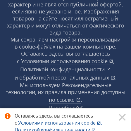
характер и не являются публичной офертой,
если явно не указано иное. Изображения
товаров на сайте носят иллюстративный
характер и могут отличаться от фактического
вида товара.
Мы сохраняем настройки персонализации
в cookie‑файлах на вашем компьютере.
Оставаясь здесь, вы соглашаетесь
с
Условиями использования
cookie
,
Политикой конфиденциальности
и
обработкой персональных данных
.
Мы используем Рекомендательные
технологии, их правила применения доступны
по ссылке
.
Подробнее
Оставаясь здесь, вы соглашаетесь
с
Условиями использования
cookie
,
© 1998−2026 «1С‑Рарус» ®. Все права
Политикой конфиденциальности