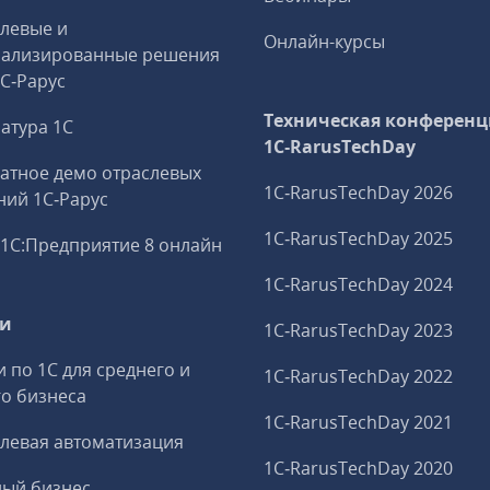
левые и
Онлайн-курсы
иализированные решения
1С‑Рарус
Техническая конференц
атура 1С
1C‑RarusTechDay
атное демо отраслевых
1C‑RarusTechDay 2026
ий 1С‑Рарус
1C‑RarusTechDay 2025
1С:Предприятие 8 онлайн
1C‑RarusTechDay 2024
ги
1C‑RarusTechDay 2023
и по 1С для среднего и
1C‑RarusTechDay 2022
о бизнеса
1C‑RarusTechDay 2021
левая автоматизация
1C‑RarusTechDay 2020
ный бизнес