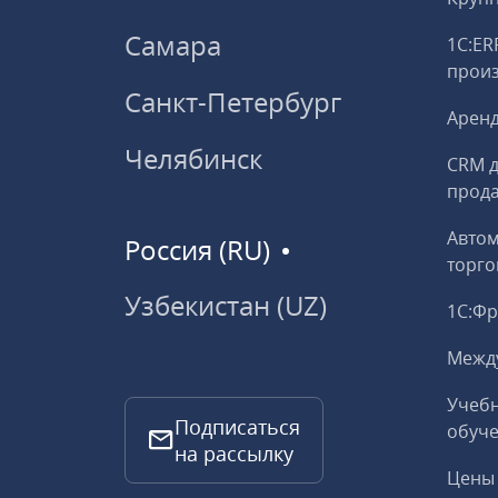
Самара
1С:ER
прои
Санкт-Петербург
Аренд
Челябинск
CRM д
прод
Авто
Россия (RU)
торго
Узбекистан (UZ)
1С:Ф
Межд
Учебн
Подписаться
обуче
на рассылку
Цены 