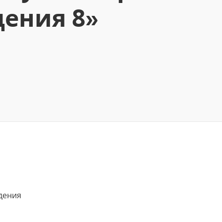
дения 8»
дения