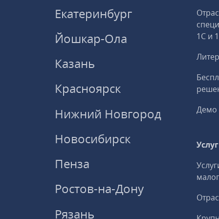
Екатеринбург
Отрас
спец
Йошкар-Ола
1С и 
Литер
Казань
Беспл
Красноярск
решен
Демо 
Нижний Новгород
Новосибирск
Услу
Пенза
Услуг
малог
Ростов-на-Дону
Отрас
Рязань
Круп