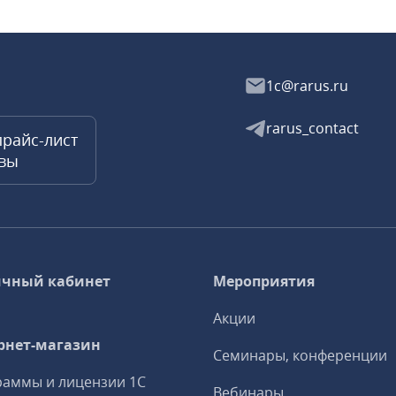
1c@rarus.ru
rarus_contact
прайс-лист
квы
чный кабинет
Мероприятия
Акции
рнет-магазин
Семинары, конференции
аммы и лицензии 1С
Вебинары