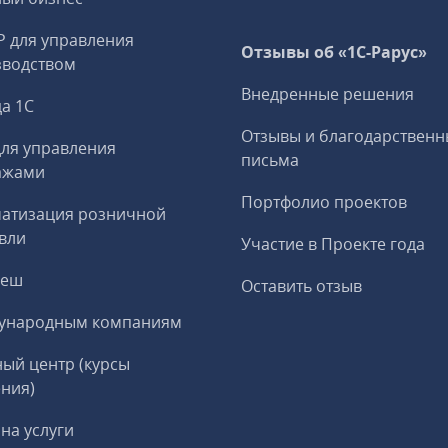
P для управления
Отзывы об «1С-Рарус»
зводством
Внедренные решения
а 1С
Отзывы и благодарственн
ля управления
письма
ажами
Портфолио проектов
матизация розничной
вли
Участие в Проекте года
реш
Оставить отзыв
ународным компаниям
ый центр (курсы
ния)
на услуги