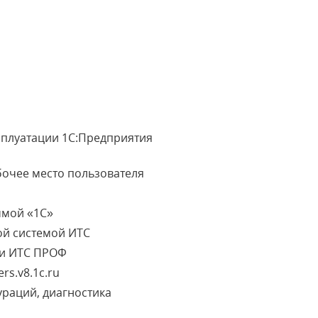
сплуатации 1С:Предприятия
бочее место пользователя
ммой «1С»
ой системой ИТС
ми ИТС ПРОФ
rs.v8.1c.ru
раций, диагностика