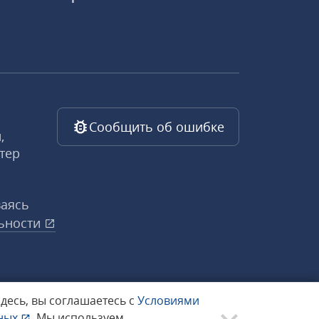
Сообщить об ошибке
,
тер
ваясь
ьности
здесь, вы соглашаетесь с
Условиями
нных
.
Мы используем