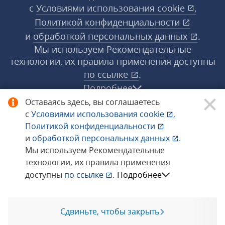
с
Условиями использования
cookie
,
Политикой конфиденциальности
и
обработкой персональных данных
.
Мы используем Рекомендательные
технологии, их правила применения доступны
по ссылке
.
Подробнее
Оставаясь здесь, вы соглашаетесь
с
Условиями использования
cookie
,
© 1998−2026 «1С‑Рарус» ®. Все права
Политикой конфиденциальности
защищены.
и
обработкой персональных данных
.
Мы используем Рекомендательные
технологии, их правила применения
Сообщить об ошибке
доступны
по ссылке
.
Подробнее
Сдвиньте, чтобы закрыть
Позвоните мне