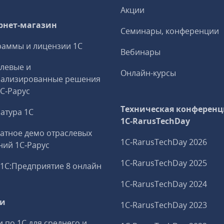
Акции
рнет-магазин
Семинары, конференции
аммы и лицензии 1С
Вебинары
левые и
Онлайн-курсы
иализированные решения
1С‑Рарус
Техническая конференц
атура 1С
1C‑RarusTechDay
атное демо отраслевых
1C‑RarusTechDay 2026
ий 1С‑Рарус
1C‑RarusTechDay 2025
1С:Предприятие 8 онлайн
1C‑RarusTechDay 2024
ги
1C‑RarusTechDay 2023
и по 1С для среднего и