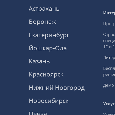
Астрахань
Инте
Воронеж
Прогр
Екатеринбург
Отрас
спец
Йошкар-Ола
1С и 
Литер
Казань
Беспл
Красноярск
решен
Демо 
Нижний Новгород
Новосибирск
Услу
Пенза
Услуг