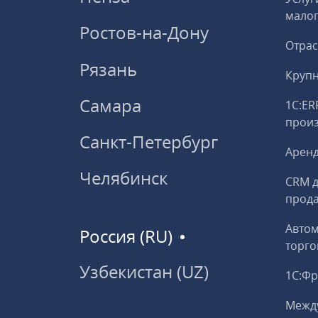
малог
Ростов-на-Дону
Отрас
Рязань
Круп
Самара
1С:ER
прои
Санкт-Петербург
Аренд
Челябинск
CRM д
прод
Авто
Россия (RU)
торго
Узбекистан (UZ)
1С:Ф
Межд