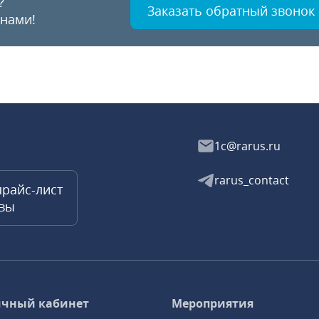
?
Заказать обратный звонок
 нами!
1c@rarus.ru
rarus_contact
прайс-лист
квы
чный кабинет
Мероприятия