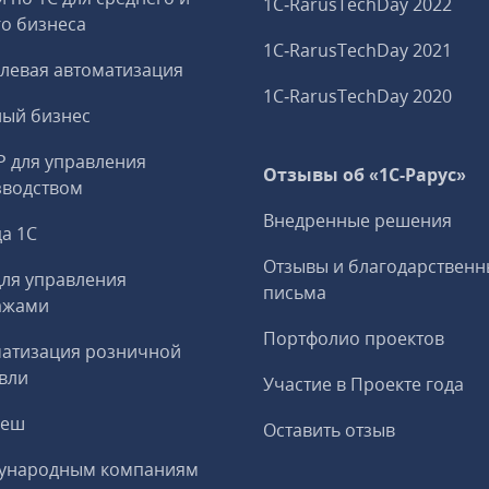
1C‑RarusTechDay 2022
о бизнеса
1C‑RarusTechDay 2021
левая автоматизация
1C‑RarusTechDay 2020
ный бизнес
P для управления
Отзывы об «1С-Рарус»
зводством
Внедренные решения
а 1С
Отзывы и благодарственн
ля управления
письма
ажами
Портфолио проектов
матизация розничной
вли
Участие в Проекте года
реш
Оставить отзыв
ународным компаниям